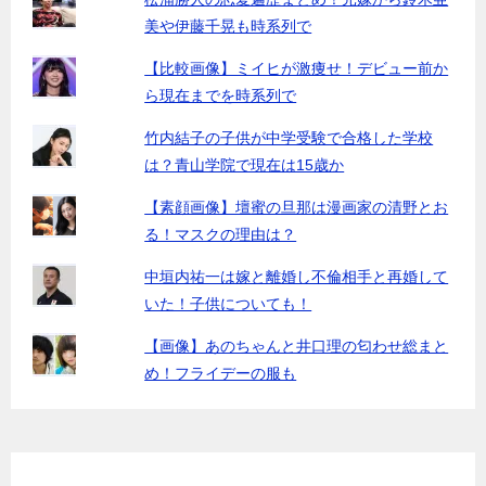
美や伊藤千晃も時系列で
【比較画像】ミイヒが激痩せ！デビュー前か
ら現在までを時系列で
竹内結子の子供が中学受験で合格した学校
は？青山学院で現在は15歳か
【素顔画像】壇蜜の旦那は漫画家の清野とお
る！マスクの理由は？
中垣内祐一は嫁と離婚し不倫相手と再婚して
いた！子供についても！
【画像】あのちゃんと井口理の匂わせ総まと
め！フライデーの服も