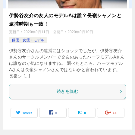
伊勢谷友介の友人のモデルAは誰？長嶺シャノンと
逮捕時期も一致！
更新日：
2020年9月11日
公開日：
2020年9月10日
俳優・女優・モデル
伊勢谷友介さんの逮捕にはショックでしたが、伊勢谷友介
さんのサークルメンバーで交友のあったハーフモデルAさん
は誰なのか気になりますね。 調べたところ、ハーフモデル
Aさんは長嶺シャノンさんではないかと言われています。
長嶺シ […]
続きを読む
Tweet
0
0
+1