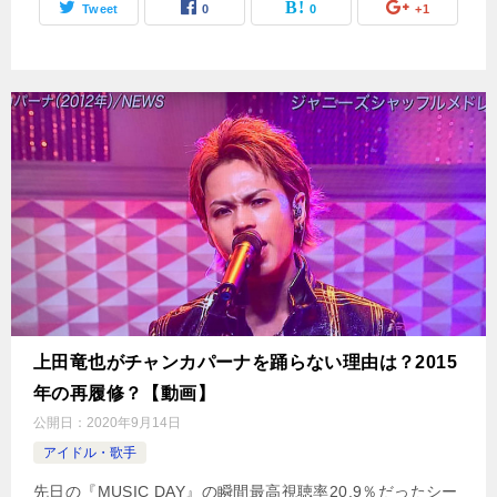
Tweet
0
0
+1
上田竜也がチャンカパーナを踊らない理由は？2015
年の再履修？【動画】
公開日：
2020年9月14日
アイドル・歌手
先日の『MUSIC DAY』の瞬間最高視聴率20.9％だったシー