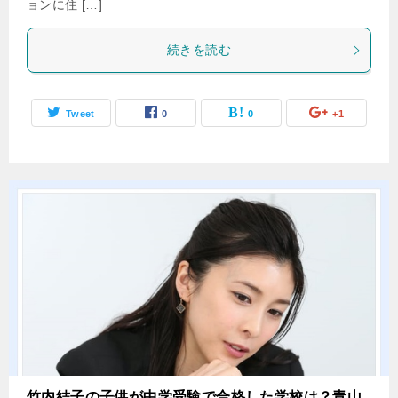
ョンに住 […]
続きを読む
Tweet
0
0
+1
竹内結子の子供が中学受験で合格した学校は？青山