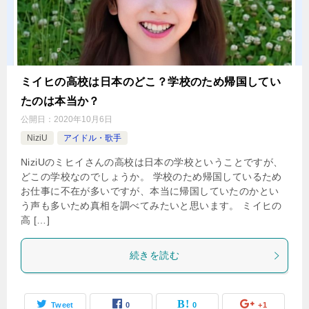
ミイヒの高校は日本のどこ？学校のため帰国してい
たのは本当か？
公開日：
2020年10月6日
NiziU
アイドル・歌手
NiziUのミヒイさんの高校は日本の学校ということですが、
どこの学校なのでしょうか。 学校のため帰国しているため
お仕事に不在が多いですが、本当に帰国していたのかとい
う声も多いため真相を調べてみたいと思います。 ミイヒの
高 […]
続きを読む
Tweet
0
0
+1