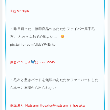
✳︎@Mqdryh
・昨日買った、無印良品のあたたかファイバー厚手毛
布。 ふわっふわで心地よい…！
pic.twitter.com/UbbYP4Erko
凛音•*¨*•.¸¸♬︎
@rion_2245
・毛布と敷きパッドを無印のあたたかファイバーにした
ら本当に布団から出られない
保坂夏汀 Natsumi Hosaka@natsum_i_hosaka