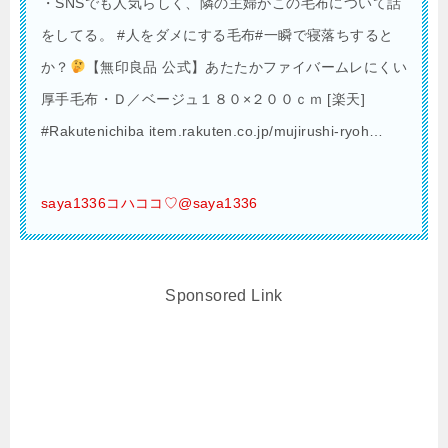
・SNSでも人気らしく、隣の主婦がこの毛布について話
をしてる。 #人をダメにする毛布#一瞬で寝落ちすると
か？
【無印良品 公式】あたたかファイバームレにくい
厚手毛布・Ｄ／ベージュ１８０×２００ｃｍ [楽天]
#Rakutenichiba item.rakuten.co.jp/mujirushi-ryoh…
saya1336コハココ♡@saya1336
Sponsored Link