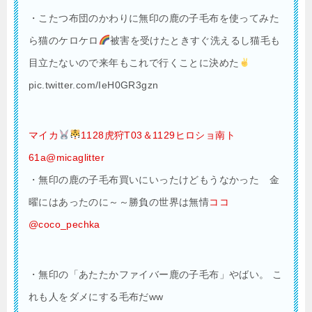
・こたつ布団のかわりに無印の鹿の子毛布を使ってみた
ら猫のケロケロ
被害を受けたときすぐ洗えるし猫毛も
目立たないので来年もこれで行くことに決めた
pic.twitter.com/IeH0GR3gzn
マイカ
1128虎狩T03＆1129ヒロショ南ト
61a@micaglitter
・
無印の鹿の子毛布買いにいったけどもうなかった 金
曜にはあったのに～～勝負の世界は無情
ココ
@coco_pechka
・無印の「あたたかファイバー鹿の子毛布」やばい。 こ
れも人をダメにする毛布だww