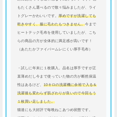
もたくさん選べるので散々悩みましたが、ライ
トグレーかわいいです。
厚めですが洗濯しても
乾きやすく、服に毛わたもつきません。
今まで
ヒートテック毛布を使用していましたが、こち
らの商品の方が全体的に満足感が高いです！
（あたたかファイバームレにくい厚手毛布）
・試しに年末に１枚購入。品名は厚手ですが正
直薄めだし今まで使っていた物の方が断然保温
性はあるけど、
10キロの洗濯機に余裕で入る＆
洗濯後も変わらず肌ざわりが良いので今回もう
１枚買い足しました。
猫達にも大好評で毎晩ねこあつめ状態です。