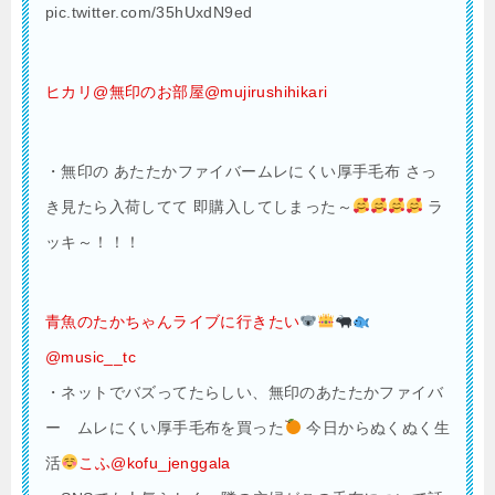
pic.twitter.com/35hUxdN9ed
ヒカリ@無印のお部屋@mujirushihikari
・無印の あたたかファイバームレにくい厚手毛布 さっ
き見たら入荷してて 即購入してしまった～
ラ
ッキ～！！！
青魚のたかちゃんライブに行きたい
@music__tc
・
ネットでバズってたらしい、無印のあたたかファイバ
ー ムレにくい厚手毛布を買った
今日からぬくぬく生
活
こふ@kofu_jenggala