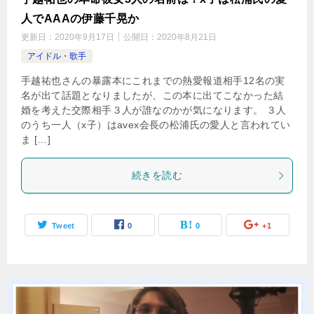
人でAAAの伊藤千晃か
更新日：
2020年9月17日
公開日：
2020年8月21日
アイドル・歌手
手越祐也さんの暴露本にこれまでの熱愛報道相手12名の実
名が出て話題となりましたが、この本に出てこなかった結
婚を考えた交際相手３人が誰なのかが気になります。 ３人
のうち一人（x子）はavex会長の松浦氏の愛人と言われてい
ま […]
続きを読む
Tweet
0
0
+1