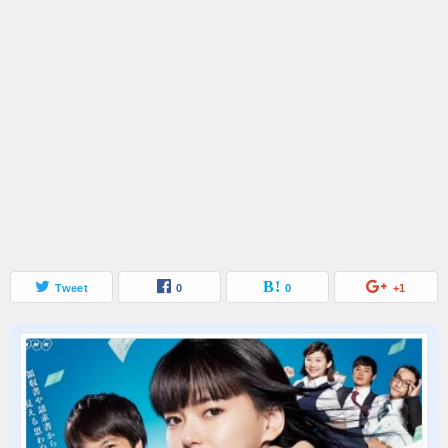
Tweet
0
0
+1