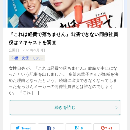
『これは経費で落ちません』出演できない同僚社員
役は？キャストを調査
公開日：
2020年9月8日
俳優・女優・モデル
女性自身が、『これは経費で落ちません』続編が中止にな
ったという記事を出しました。 多部未華子さんが降板を決
めた理由となったという、続編に出演できなくなってしま
ったせっけんメーカーの同僚社員役とは誰なのでしょう
か。 『これ […]
続きを読む
Tweet
0
0
+1