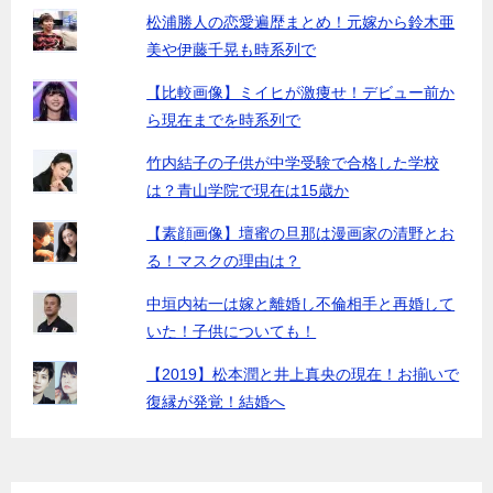
松浦勝人の恋愛遍歴まとめ！元嫁から鈴木亜
美や伊藤千晃も時系列で
【比較画像】ミイヒが激痩せ！デビュー前か
ら現在までを時系列で
竹内結子の子供が中学受験で合格した学校
は？青山学院で現在は15歳か
【素顔画像】壇蜜の旦那は漫画家の清野とお
る！マスクの理由は？
中垣内祐一は嫁と離婚し不倫相手と再婚して
いた！子供についても！
【2019】松本潤と井上真央の現在！お揃いで
復縁が発覚！結婚へ