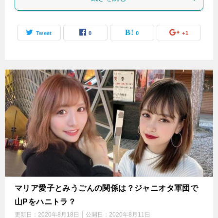
Tweet
0
0
+1
マリア愛子とみうごんの関係は？ジャニオタ軍団で
山Pをハニトラ？
更新日：
2020年8月18日
公開日：
2020年8月11日