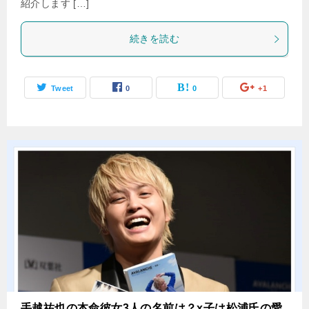
紹介します […]
続きを読む
Tweet
0
0
+1
手越祐也の本命彼女3人の名前は？x子は松浦氏の愛