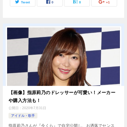
Tweet
0
0
+1
【画像】指原莉乃のドレッサーが可愛い！メーカー
や購入方法も！
公開日：
2020年7月31日
アイドル・歌手
指原莉乃さんが『今くら』で自宅公開し、お洒落でセンス