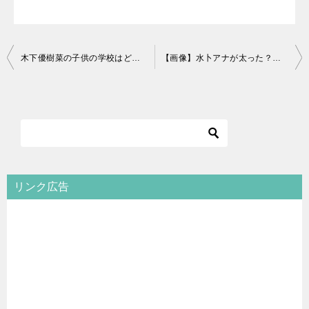
投
木下優樹菜の子供の学校はどこ？長女は受験のないインターに！次女は？
【画像】水卜アナが太った？『スッキリ』での年末と年明けを比較！
稿
ナ
ビ
ゲ
ー
シ
リンク広告
ョ
ン