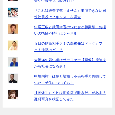
美や伊藤千晃も時系列で
『これは経費で落ちません』出演できない同
僚社員役は？キャストを調査
中居正広と武田舞香の匂わせが超豪華！お揃
いの指輪や時計はシャネル
春日の結婚相手クミの勤務先はドッグカフ
ェ！浅草のどこ？
大崎洋の若い頃はサーファー【画像】掃除夫
から社長になる男！
中垣内祐一は嫁と離婚し不倫相手と再婚して
いた！子供についても！
【画像】ミイヒは拒食症で吐きだこがある？
疑惑写真を検証してみた