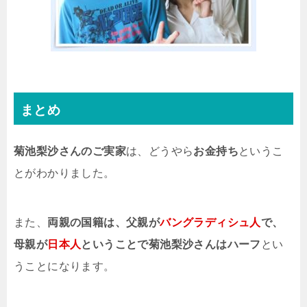
まとめ
菊池梨沙さんのご実家
は、どうやら
お金持ち
というこ
とがわかりました。
また、
両親の国籍は、父親が
バングラディシュ人
で、
母親が
日本人
ということで菊池梨沙さんはハーフ
とい
うことになります。