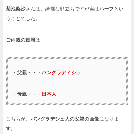
菊池梨沙
さんは、綺麗な顔立ちですが実は
ハーフ
とい
うことでした。
ご両親の国籍
は
・父親・・・バングラディシ・父親・・・バングラディシュ
・
父親
・・・
バングラディシュ
・
母親
・・・
日本
人
こちらが、
バングラデシュ人の父親の画像
になりま
す。