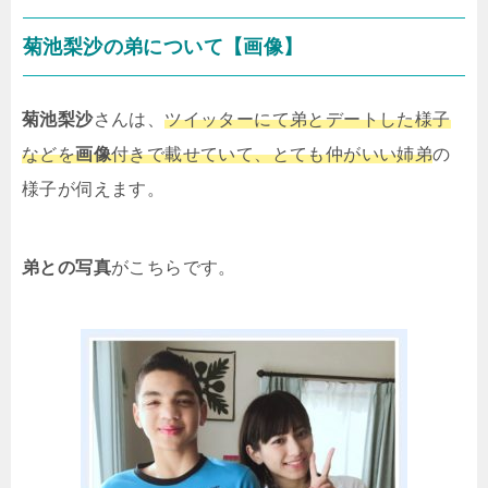
菊池梨沙の弟について【画像】
菊池梨沙
さんは、
ツイッターにて弟とデートした様子
などを
画像
付きで載せていて、とても仲がいい姉弟
の
様子が伺えます。
弟との写真
がこちらです。