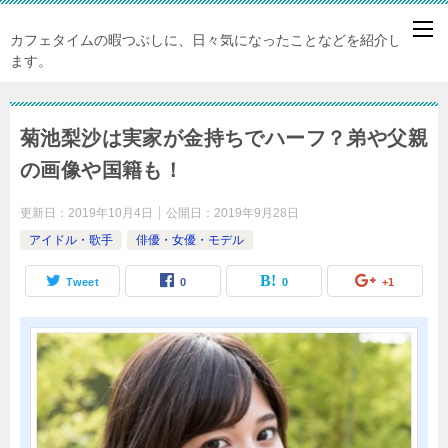
カフェタイムの暇つぶしに、日々気になったことなどを紹介してい
ます。
菊池梨沙は実家が金持ちでハーフ？弟や父親
の画像や国籍も！
更新日：
2019年10月4日
公開日：
2019年9月28日
アイドル・歌手
俳優・女優・モデル
Tweet
0
0
+1