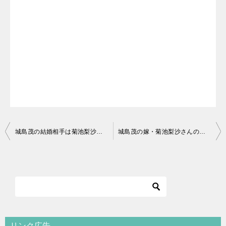
投
城島茂の結婚相手は菊池梨沙！馴れ初めやデート報道まとめ
城島茂の嫁・菊池梨沙さんの出産予定日はいつ？現在妊娠何か月？
稿
ナ
ビ
ゲ
ー
リンク広告