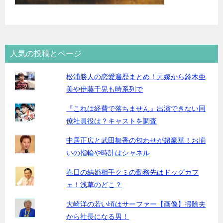
人気の投稿とページ
松浦勝人の恋愛遍歴まとめ！元嫁から鈴木亜
美や伊藤千晃も時系列で
『これは経費で落ちません』出演できない同
僚社員役は？キャストを調査
中居正広と武田舞香の匂わせが超豪華！お揃
いの指輪や時計はシャネル
春日の結婚相手クミの勤務先はドッグカフ
ェ！浅草のどこ？
大崎洋の若い頃はサーファー【画像】掃除夫
から社長になる男！