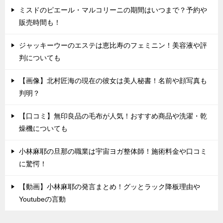
ミスドのピエール・マルコリーニの期間はいつまで？予約や
販売時間も！
ジャッキーウーのエステは恵比寿のフェミニン！美容液や評
判についても
【画像】北村匠海の現在の彼女は美人秘書！名前や顔写真も
判明？
【口コミ】無印良品の毛布が人気！おすすめ商品や洗濯・乾
燥機についても
小林麻耶の旦那の職業は宇宙ヨガ整体師！施術料金や口コミ
に驚愕！
【動画】小林麻耶の発言まとめ！グッとラック降板理由や
Youtubeの言動