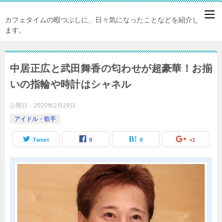
カフェタイムの暇つぶしに、日々気になったことなどを紹介してい
ます。
中居正広と武田舞香の匂わせが超豪華！お揃
いの指輪や時計はシャネル
公開日：
2020年2月29日
アイドル・歌手
Tweet
0
0
+1