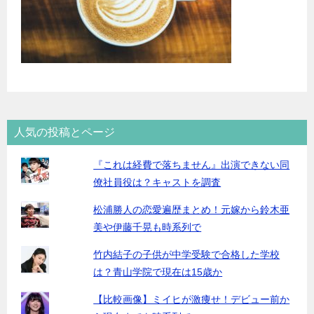
人気の投稿とページ
『これは経費で落ちません』出演できない同
僚社員役は？キャストを調査
松浦勝人の恋愛遍歴まとめ！元嫁から鈴木亜
美や伊藤千晃も時系列で
竹内結子の子供が中学受験で合格した学校
は？青山学院で現在は15歳か
【比較画像】ミイヒが激痩せ！デビュー前か