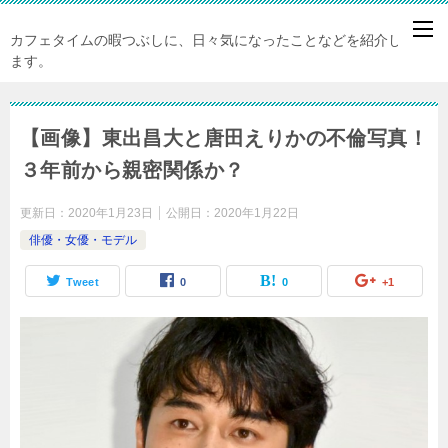
カフェタイムの暇つぶしに、日々気になったことなどを紹介してい
ます。
【画像】東出昌大と唐田えりかの不倫写真！
３年前から親密関係か？
更新日：
2020年1月23日
公開日：
2020年1月22日
俳優・女優・モデル
Tweet
0
0
+1