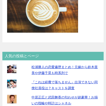
人気の投稿とページ
松浦勝人の恋愛遍歴まとめ！元嫁から鈴木亜
美や伊藤千晃も時系列で
『これは経費で落ちません』出演できない同
僚社員役は？キャストを調査
中居正広と武田舞香の匂わせが超豪華！お揃
いの指輪や時計はシャネル