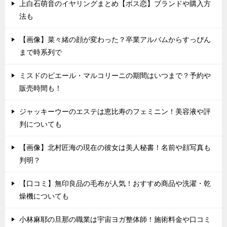
上白石萌音のイヤリングまとめ【ボス恋】ブランドや購入方
法も
【画像】菜々緒の顔が変わった？卒業アルバムからすっぴん
まで時系列で
ミスドのピエール・マルコリーニの期間はいつまで？予約や
販売時間も！
ジャッキーウーのエステは恵比寿のフェミニン！美容液や評
判についても
【画像】北村匠海の現在の彼女は美人秘書！名前や顔写真も
判明？
【口コミ】無印良品の毛布が人気！おすすめ商品や洗濯・乾
燥機についても
小林麻耶の旦那の職業は宇宙ヨガ整体師！施術料金や口コミ