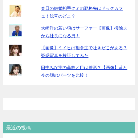
春日の結婚相手クミの勤務先はドッグカフ
ェ！浅草のどこ？
大崎洋の若い頃はサーファー【画像】掃除夫
から社長になる男！
【画像】ミイヒは拒食症で吐きだこがある？
疑惑写真を検証してみた
田中みな実の鼻筋と目は整形？【画像】昔と
今の顔のパーツを比較！
最近の投稿