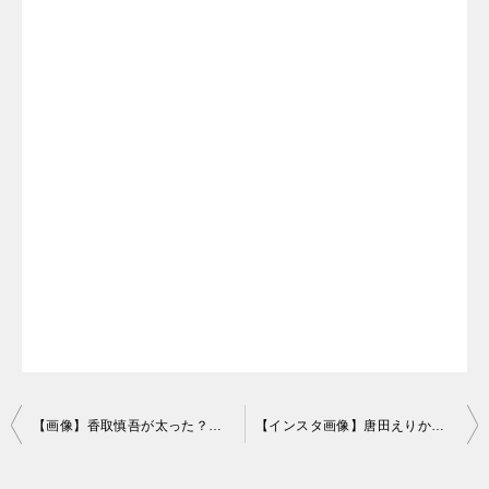
投
【画像】香取慎吾が太った？解散から現在までを時系列で比較！体重は？
【インスタ画像】唐田えりかの不倫匂わせ総まとめ！削除写真もすべて
稿