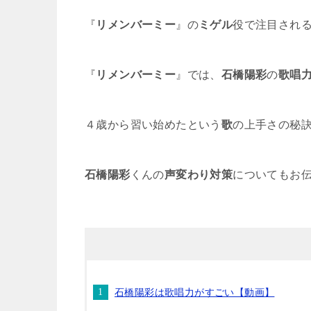
『
リメンバーミー
』の
ミゲル
役で注目され
『
リメンバーミー
』では、
石橋陽彩
の
歌唱
４歳から習い始めたという
歌
の上手さの秘
石橋陽彩
くんの
声変わり対策
についてもお
石橋陽彩は歌唱力がすごい【動画】