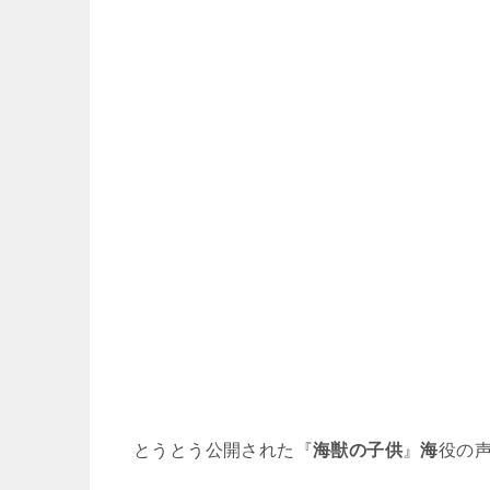
とうとう公開された『
海獣の子供
』
海
役の