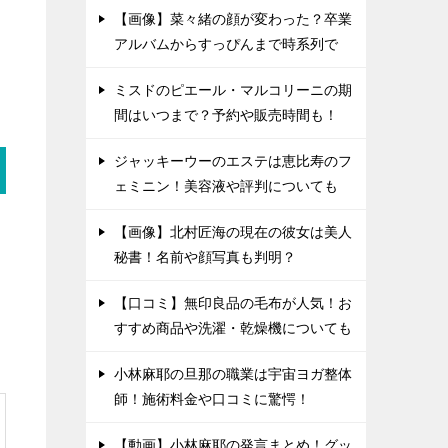
【画像】菜々緒の顔が変わった？卒業
アルバムからすっぴんまで時系列で
ミスドのピエール・マルコリーニの期
間はいつまで？予約や販売時間も！
ジャッキーウーのエステは恵比寿のフ
ェミニン！美容液や評判についても
【画像】北村匠海の現在の彼女は美人
秘書！名前や顔写真も判明？
【口コミ】無印良品の毛布が人気！お
すすめ商品や洗濯・乾燥機についても
小林麻耶の旦那の職業は宇宙ヨガ整体
師！施術料金や口コミに驚愕！
【動画】小林麻耶の発言まとめ！グッ