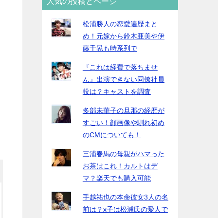
人気の投稿とページ
松浦勝人の恋愛遍歴まと
め！元嫁から鈴木亜美や伊
藤千晃も時系列で
『これは経費で落ちませ
ん』出演できない同僚社員
役は？キャストを調査
多部未華子の旦那の経歴が
すごい！顔画像や馴れ初め
のCMについても！
三浦春馬の母親がハマった
お茶はこれ！カルトはデ
マ？楽天でも購入可能
手越祐也の本命彼女3人の名
前は？x子は松浦氏の愛人で