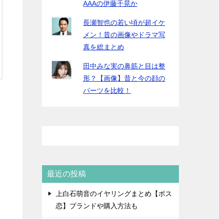
AAAの伊藤千晃か
長瀬智也の若い頃が超イケ
メン！昔の画像やドラマ写
真を総まとめ
田中みな実の鼻筋と目は整
形？【画像】昔と今の顔の
パーツを比較！
最近の投稿
上白石萌音のイヤリングまとめ【ボス
恋】ブランドや購入方法も