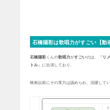
石橋陽彩は歌唱力がすごい【動
石橋陽彩
くんの
歌唱力
が
すごい
のは、『
リ
トル
』に出演しており、
映画以前にその実力は認められ、活躍して
リ