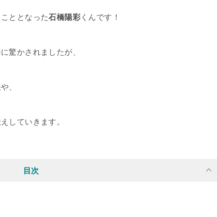
ることとなった
石橋陽彩
くんです！
力
に驚かされましたが、
訣や、
伝えしていきます。
目次