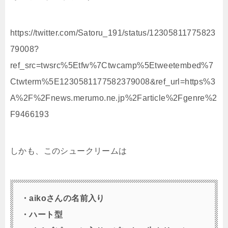
https://twitter.com/Satoru_191/status/12305811775823
79008?
ref_src=twsrc%5Etfw%7Ctwcamp%5Etweetembed%7
Ctwterm%5E1230581177582379008&ref_url=https%3
A%2F%2Fnews.merumo.ne.jp%2Farticle%2Fgenre%2
F9466193
しかも、このシュークリームは
・aikoさんの名前入り
・ハート型