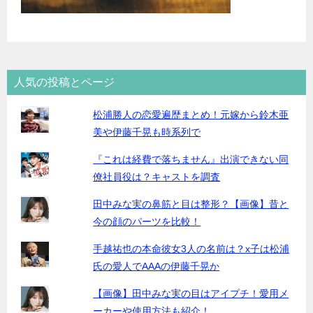
人気の投稿とページ
松浦勝人の恋愛遍歴まとめ！元嫁から鈴木亜
美や伊藤千晃も時系列で
『これは経費で落ちません』出演できない同
僚社員役は？キャストを調査
田中みな実の鼻筋と目は整形？【画像】昔と
今の顔のパーツを比較！
手越祐也の本命彼女3人の名前は？x子は松浦
氏の愛人でAAAの伊藤千晃か
【画像】田中みな実の目はアイプチ！愛用メ
ーカーや使用方法も紹介！