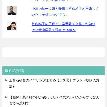
中垣内祐一は嫁と離婚し不倫相手と再婚して
いた！子供についても！
竹内結子の子供が中学受験で合格した学校
は？青山学院で現在は15歳か
最近の投稿
上白石萌音のイヤリングまとめ【ボス恋】ブランドや購入方
法も
【画像】菜々緒の顔が変わった？卒業アルバムからすっぴん
まで時系列で