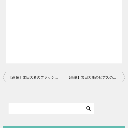
投
【画像】常田大希のファッションまとめ！好きなブランドや古着屋も！
【画像】常田大希のピアスのブランドはPLACEBO！購入方法も！
稿
ナ
ビ
ゲ
ー