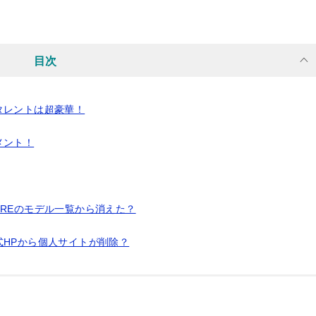
目次
タレントは超豪華！
メント！
REのモデル一覧から消えた？
HPから個人サイトが削除？