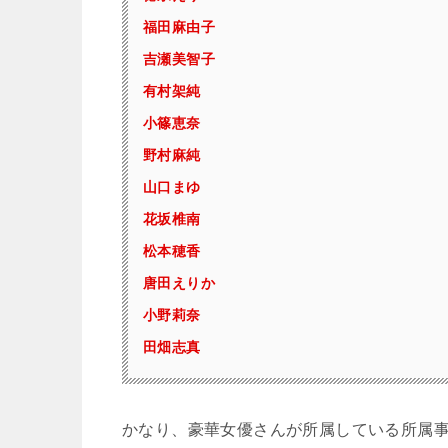
福田麻由子
吉瀬美智子
有村架純
小篠恵奈
野村麻純
山口まゆ
花坂椎南
松本穂香
唐田えりか
小野莉奈
田畑志真
かなり、豪華女優さんが所属している所属