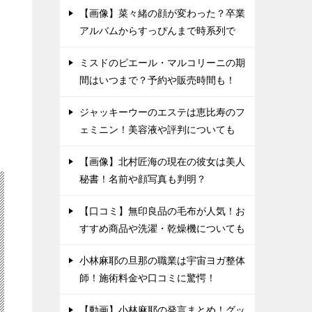
【画像】菜々緒の顔が変わった？卒業
アルバムからすっぴんまで時系列で
ミスドのピエール・マルコリーニの期
間はいつまで？予約や販売時間も！
ジャッキーウーのエステは恵比寿のフ
ェミニン！美容液や評判についても
【画像】北村匠海の現在の彼女は美人
秘書！名前や顔写真も判明？
【口コミ】無印良品の毛布が人気！お
すすめ商品や洗濯・乾燥機についても
小林麻耶の旦那の職業は宇宙ヨガ整体
師！施術料金や口コミに驚愕！
【動画】小林麻耶の発言まとめ！グッ