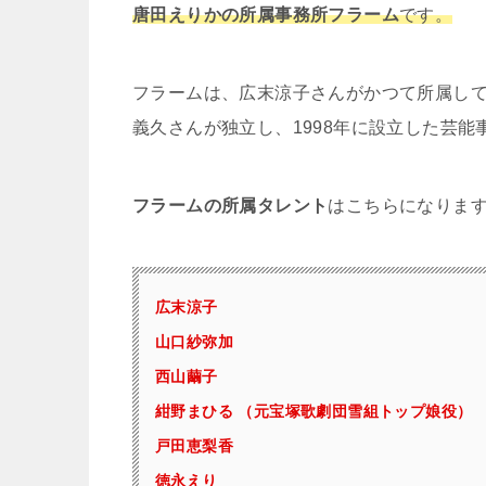
唐田えりかの所属事務所フラーム
です。
フラームは、広末涼子さんがかつて所属し
義久さんが独立し、1998年に設立した芸能
フラームの所属タレント
はこちらになりま
広末涼子
山口紗弥加
西山繭子
紺野まひる （元宝塚歌劇団雪組トップ娘役）
戸田恵梨香
徳永えり