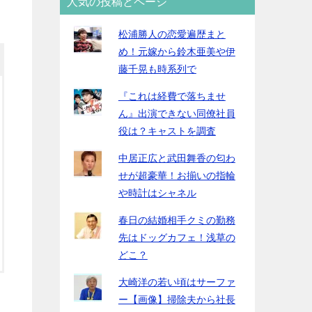
人気の投稿とページ
松浦勝人の恋愛遍歴まと
め！元嫁から鈴木亜美や伊
藤千晃も時系列で
『これは経費で落ちませ
ん』出演できない同僚社員
役は？キャストを調査
中居正広と武田舞香の匂わ
せが超豪華！お揃いの指輪
や時計はシャネル
春日の結婚相手クミの勤務
先はドッグカフェ！浅草の
どこ？
大崎洋の若い頃はサーファ
ー【画像】掃除夫から社長