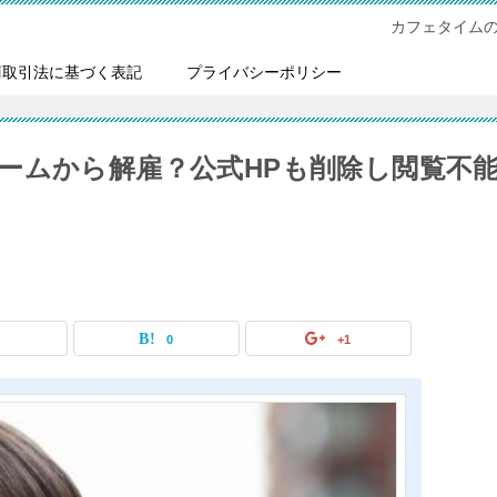
カフェタイム
商取引法に基づく表記
プライバシーポリシー
ームから解雇？公式HPも削除し閲覧不
0
0
+1