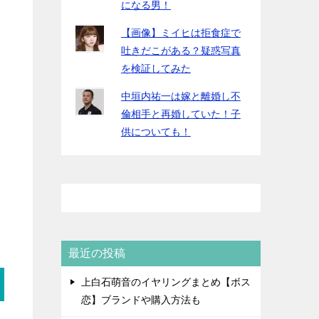
になる男！
【画像】ミイヒは拒食症で
吐きだこがある？疑惑写真
を検証してみた
中垣内祐一は嫁と離婚し不
倫相手と再婚していた！子
供についても！
最近の投稿
上白石萌音のイヤリングまとめ【ボス
恋】ブランドや購入方法も