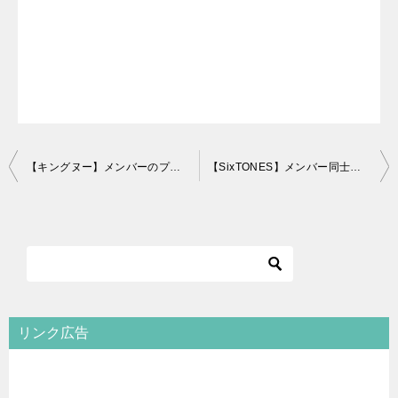
投
【キングヌー】メンバーのプロフィール＆顔画像まとめ！出身や年齢も
【SixTONES】メンバー同士の呼び方やあだ名まとめ！コンビ名も！
稿
ナ
ビ
ゲ
ー
シ
リンク広告
ョ
ン