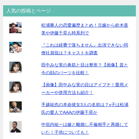
人気の投稿とページ
松浦勝人の恋愛遍歴まとめ！元嫁から鈴木亜
美や伊藤千晃も時系列で
『これは経費で落ちません』出演できない同
僚社員役は？キャストを調査
田中みな実の鼻筋と目は整形？【画像】昔と
今の顔のパーツを比較！
【画像】田中みな実の目はアイプチ！愛用メ
ーカーや使用方法も紹介！
手越祐也の本命彼女3人の名前は？x子は松浦
氏の愛人でAAAの伊藤千晃か
中垣内祐一は嫁と離婚し不倫相手と再婚して
いた！子供についても！