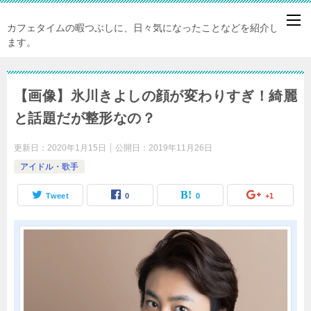
カフェタイムの暇つぶしに、日々気になったことなどを紹介してい
ます。
【画像】氷川きよしの顔が変わりすぎ！綺麗
と話題だが整形なの？
更新日：
2020年1月15日
公開日：
2019年11月26日
アイドル・歌手
Tweet
0
0
+1