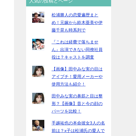
人気の投稿とページ
松浦勝人の恋愛遍歴まと
め！元嫁から鈴木亜美や伊
藤千晃も時系列で
『これは経費で落ちませ
ん』出演できない同僚社員
役は？キャストを調査
【画像】田中みな実の目は
アイプチ！愛用メーカーや
使用方法も紹介！
田中みな実の鼻筋と目は整
形？【画像】昔と今の顔の
パーツを比較！
手越祐也の本命彼女3人の名
前は？x子は松浦氏の愛人で