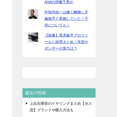
AAAの伊藤千晃か
中垣内祐一は嫁と離婚し不
倫相手と再婚していた！子
供についても！
【画像】荒木駿平プロフィ
ールと経歴まとめ！年収や
ダンサーの実力は？
最近の投稿
上白石萌音のイヤリングまとめ【ボス
恋】ブランドや購入方法も