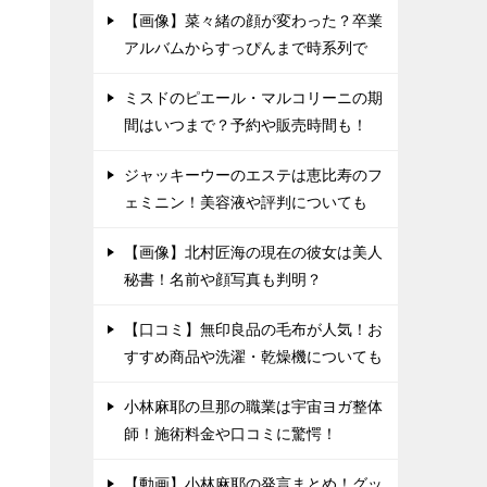
【画像】菜々緒の顔が変わった？卒業
アルバムからすっぴんまで時系列で
ミスドのピエール・マルコリーニの期
間はいつまで？予約や販売時間も！
ジャッキーウーのエステは恵比寿のフ
ェミニン！美容液や評判についても
【画像】北村匠海の現在の彼女は美人
秘書！名前や顔写真も判明？
【口コミ】無印良品の毛布が人気！お
すすめ商品や洗濯・乾燥機についても
小林麻耶の旦那の職業は宇宙ヨガ整体
師！施術料金や口コミに驚愕！
【動画】小林麻耶の発言まとめ！グッ