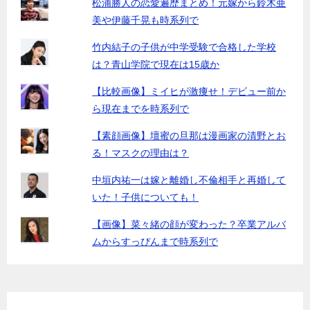
松浦勝人の恋愛遍歴まとめ！元嫁から鈴木亜
美や伊藤千晃も時系列で
竹内結子の子供が中学受験で合格した学校
は？青山学院で現在は15歳か
【比較画像】ミイヒが激痩せ！デビュー前か
ら現在までを時系列で
【素顔画像】壇蜜の旦那は漫画家の清野とお
る！マスクの理由は？
中垣内祐一は嫁と離婚し不倫相手と再婚して
いた！子供についても！
【画像】菜々緒の顔が変わった？卒業アルバ
ムからすっぴんまで時系列で