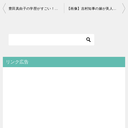
投
豊田真由子の学歴がすごい！ハーバードには国費で留学！TOEICは？
【画像】吉村知事の嫁が美人！北海道出身の元CAで性格や評判は？
稿
ナ
ビ
ゲ
ー
シ
リンク広告
ョ
ン