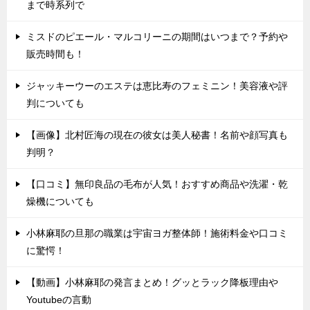
まで時系列で
ミスドのピエール・マルコリーニの期間はいつまで？予約や
販売時間も！
ジャッキーウーのエステは恵比寿のフェミニン！美容液や評
判についても
【画像】北村匠海の現在の彼女は美人秘書！名前や顔写真も
判明？
【口コミ】無印良品の毛布が人気！おすすめ商品や洗濯・乾
燥機についても
小林麻耶の旦那の職業は宇宙ヨガ整体師！施術料金や口コミ
に驚愕！
【動画】小林麻耶の発言まとめ！グッとラック降板理由や
Youtubeの言動