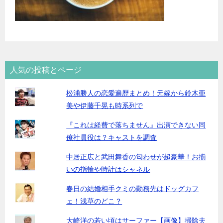
人気の投稿とページ
松浦勝人の恋愛遍歴まとめ！元嫁から鈴木亜
美や伊藤千晃も時系列で
『これは経費で落ちません』出演できない同
僚社員役は？キャストを調査
中居正広と武田舞香の匂わせが超豪華！お揃
いの指輪や時計はシャネル
春日の結婚相手クミの勤務先はドッグカフ
ェ！浅草のどこ？
大崎洋の若い頃はサーファー【画像】掃除夫