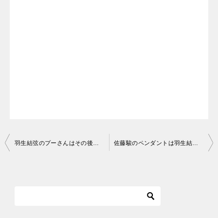
投
羽生結弦のプーさんはその後どこへ寄付される？日本や海外での行方も
佐藤駿のペンダントは羽生結弦からもらった物！購入方法やブランドは？
稿
ナ
ビ
ゲ