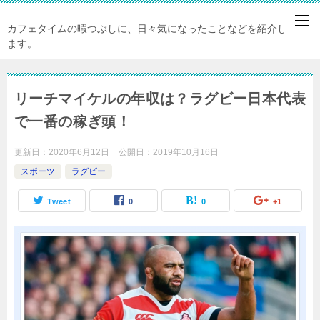
カフェタイムの暇つぶしに、日々気になったことなどを紹介してい
ます。
リーチマイケルの年収は？ラグビー日本代表
で一番の稼ぎ頭！
更新日：
2020年6月12日
公開日：
2019年10月16日
スポーツ
ラグビー
Tweet
0
0
+1