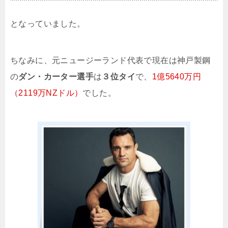
となっていました。
ちなみに、元ニュージーランド代表で現在は神戸製鋼
の
ダン・カーター選手
は
３位タイ
で、
1億5640万円
（2119万NZドル）
でした。