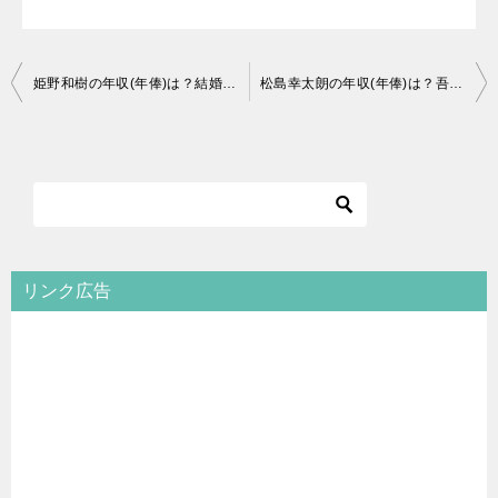
投
姫野和樹の年収(年俸)は？結婚や好きなタイプが気になる！
松島幸太朗の年収(年俸)は？吾郎丸や外国人選手と比較！
稿
ナ
ビ
ゲ
ー
シ
リンク広告
ョ
ン