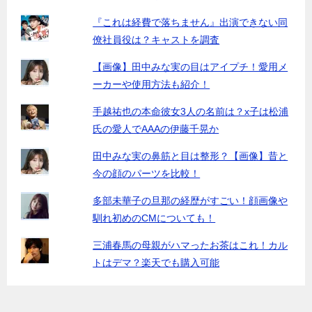
『これは経費で落ちません』出演できない同
僚社員役は？キャストを調査
【画像】田中みな実の目はアイプチ！愛用メ
ーカーや使用方法も紹介！
手越祐也の本命彼女3人の名前は？x子は松浦
氏の愛人でAAAの伊藤千晃か
田中みな実の鼻筋と目は整形？【画像】昔と
今の顔のパーツを比較！
多部未華子の旦那の経歴がすごい！顔画像や
馴れ初めのCMについても！
三浦春馬の母親がハマったお茶はこれ！カル
トはデマ？楽天でも購入可能