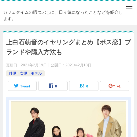
カフェタイムの暇つぶしに、日々気になったことなどを紹介してい
ます。
上白石萌音のイヤリングまとめ【ボス恋】ブ
ランドや購入方法も
更新日：
2021年2月19日
公開日：
2021年2月18日
俳優・女優・モデル
Tweet
0
0
+1