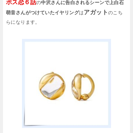
ボス恋６話
の
中沢さんに告白されるシーンで上白石
アガット
萌音さんがつけていたイヤリング
は
のこち
らになります。