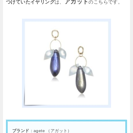
アガット
つけていたイヤリング
は、
のこちらです。
ブランド
：agete （アガット）