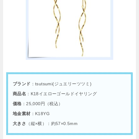
ブランド
：tsutsumi(ジュエリーツツミ)
商品名
：K18イエローゴールドイヤリング
価格
：25,000円（税込）
地金素材
：K18YG
大きさ
（縦×横）：約57×0.5mm