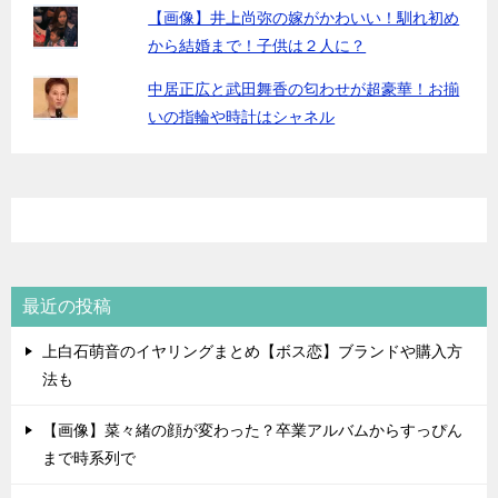
【画像】井上尚弥の嫁がかわいい！馴れ初め
から結婚まで！子供は２人に？
中居正広と武田舞香の匂わせが超豪華！お揃
いの指輪や時計はシャネル
最近の投稿
上白石萌音のイヤリングまとめ【ボス恋】ブランドや購入方
法も
【画像】菜々緒の顔が変わった？卒業アルバムからすっぴん
まで時系列で