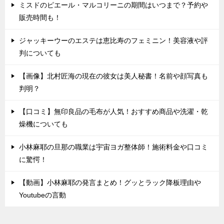
ミスドのピエール・マルコリーニの期間はいつまで？予約や
販売時間も！
ジャッキーウーのエステは恵比寿のフェミニン！美容液や評
判についても
【画像】北村匠海の現在の彼女は美人秘書！名前や顔写真も
判明？
【口コミ】無印良品の毛布が人気！おすすめ商品や洗濯・乾
燥機についても
小林麻耶の旦那の職業は宇宙ヨガ整体師！施術料金や口コミ
に驚愕！
【動画】小林麻耶の発言まとめ！グッとラック降板理由や
Youtubeの言動