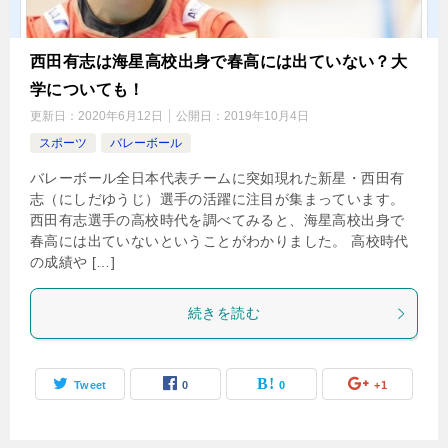
西田有志は海星高校出身で春高には出ていない？大
学についても！
更新日：
2020年6月12日
公開日：
2019年10月4日
スポーツ
バレーボール
バレーボール全日本代表チームに突如現れた新星・西田有
志（にしだゆうじ）選手の活躍に注目が集まっています。
西田有志選手の高校時代を調べてみると、海星高校出身で
春高には出ていないということがわかりました。 高校時代
の成績や […]
続きを読む
Tweet
0
0
+1