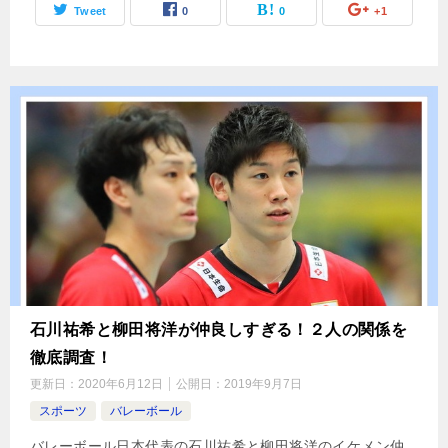
Tweet
0
0
+1
石川祐希と柳田将洋が仲良しすぎる！２人の関係を
徹底調査！
更新日：
2020年6月12日
公開日：
2019年9月7日
スポーツ
バレーボール
バレーボール日本代表の石川祐希と柳田将洋のイケメン仲