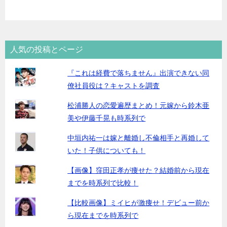
人気の投稿とページ
『これは経費で落ちません』出演できない同
僚社員役は？キャストを調査
松浦勝人の恋愛遍歴まとめ！元嫁から鈴木亜
美や伊藤千晃も時系列で
中垣内祐一は嫁と離婚し不倫相手と再婚して
いた！子供についても！
【画像】窪田正孝が痩せた？結婚前から現在
までを時系列で比較！
【比較画像】ミイヒが激痩せ！デビュー前か
ら現在までを時系列で