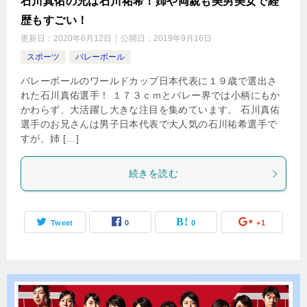
石川真佑の兄は石川祐希！姉や両親も美男美女で経
歴もすごい！
更新日：
2020年6月12日
公開日：
2019年9月16日
スポーツ
バレーボール
バレーボールのワールドカップ日本代表に１９歳で選出さ
れた石川真佑選手！ １７３ｃｍとバレー界では小柄にもか
かわらず、大活躍し大きな注目を集めています。 石川真佑
選手のお兄さんは男子日本代表で大人気の石川祐希選手で
すが、姉 […]
続きを読む
Tweet
0
0
+1