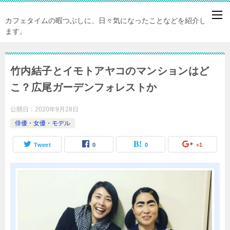
カフェタイムの暇つぶしに、日々気になったことなどを紹介してい
ます。
竹内結子とイモトアヤコのマンションはど
こ？広尾ガーデンフォレストか
公開日：
2020年9月28日
俳優・女優・モデル
Tweet
0
0
+1