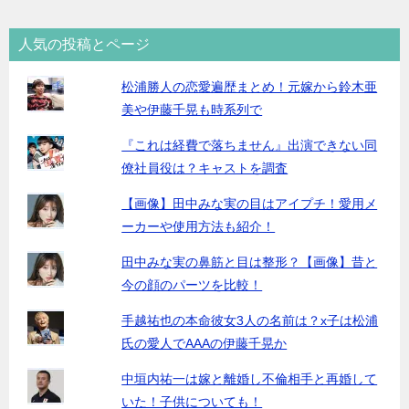
人気の投稿とページ
松浦勝人の恋愛遍歴まとめ！元嫁から鈴木亜
美や伊藤千晃も時系列で
『これは経費で落ちません』出演できない同
僚社員役は？キャストを調査
【画像】田中みな実の目はアイプチ！愛用メ
ーカーや使用方法も紹介！
田中みな実の鼻筋と目は整形？【画像】昔と
今の顔のパーツを比較！
手越祐也の本命彼女3人の名前は？x子は松浦
氏の愛人でAAAの伊藤千晃か
中垣内祐一は嫁と離婚し不倫相手と再婚して
いた！子供についても！