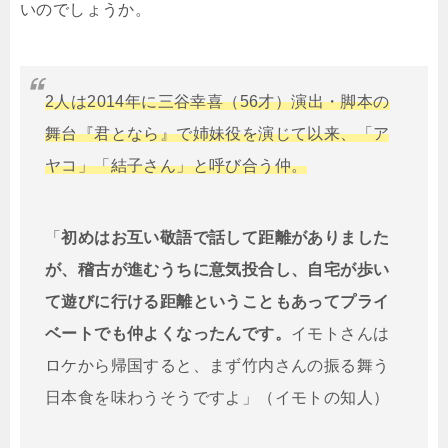
いのでしょうか。
2人は2014年に三谷幸喜（56才）演出・脚本の
舞台『君となら』で姉妹役を演じて以来、「ア
ヤコ」「結子さん」と呼び合う仲。
「
初めはお互い敬語で話して距離がありました
が、稽古が進むうちに意気投合し、自宅が歩い
て遊びに行ける距離ということもあってプライ
ベートでも仲よくなったんです。
イモトさんは
ロケから帰国すると、まず竹内さんの振る舞う
日本食を味わうそうですよ」（イモトの知人）