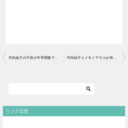
投
竹内結子の子供が中学受験で合格した学校は？青山学院で現在は15歳か
竹内結子とイモトアヤコが仲良しすぎた【画像】きっかけや２人の関係も
稿
ナ
ビ
ゲ
ー
シ
リンク広告
ョ