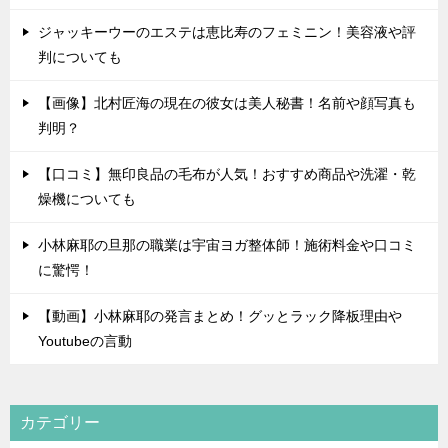
ジャッキーウーのエステは恵比寿のフェミニン！美容液や評
判についても
【画像】北村匠海の現在の彼女は美人秘書！名前や顔写真も
判明？
【口コミ】無印良品の毛布が人気！おすすめ商品や洗濯・乾
燥機についても
小林麻耶の旦那の職業は宇宙ヨガ整体師！施術料金や口コミ
に驚愕！
【動画】小林麻耶の発言まとめ！グッとラック降板理由や
Youtubeの言動
カテゴリー