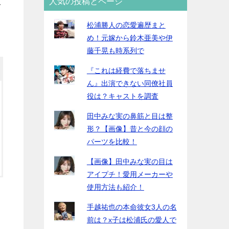
て
人気の投稿とページ
松浦勝人の恋愛遍歴まと
め！元嫁から鈴木亜美や伊
藤千晃も時系列で
『これは経費で落ちませ
ん』出演できない同僚社員
役は？キャストを調査
田中みな実の鼻筋と目は整
形？【画像】昔と今の顔の
パーツを比較！
【画像】田中みな実の目は
アイプチ！愛用メーカーや
使用方法も紹介！
手越祐也の本命彼女3人の名
前は？x子は松浦氏の愛人で