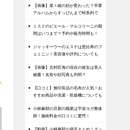
【画像】菜々緒の顔が変わった？卒業
アルバムからすっぴんまで時系列で
ミスドのピエール・マルコリーニの期
間はいつまで？予約や販売時間も！
ジャッキーウーのエステは恵比寿のフ
ェミニン！美容液や評判についても
【画像】北村匠海の現在の彼女は美人
秘書！名前や顔写真も判明？
し
【口コミ】無印良品の毛布が人気！お
すすめ商品や洗濯・乾燥機についても
小林麻耶の旦那の職業は宇宙ヨガ整体
師！施術料金や口コミに驚愕！
【動画】小林麻耶の発言まとめ！グッ