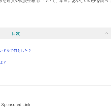
る仮想通貨や義援金報道について、本当にあやしいのかを調べ
目次
ピンドルで何をした？
は？
Sponsored Link