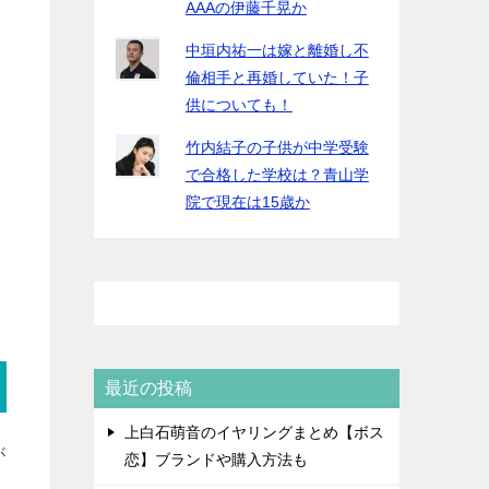
AAAの伊藤千晃か
中垣内祐一は嫁と離婚し不
倫相手と再婚していた！子
供についても！
竹内結子の子供が中学受験
で合格した学校は？青山学
院で現在は15歳か
最近の投稿
上白石萌音のイヤリングまとめ【ボス
が
恋】ブランドや購入方法も