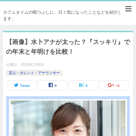
カフェタイムの暇つぶしに、日々気になったことなどを紹介してい
ます。
【画像】水卜アナが太った？『スッキリ』で
の年末と年明けを比較！
公開日：
2020年1月8日
芸人・タレント・アナウンサー
Tweet
0
0
+1