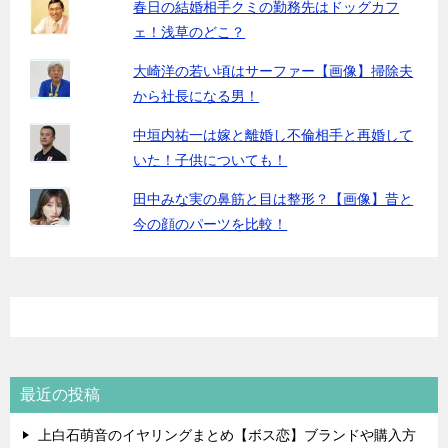
春日の結婚相手クミの勤務先はドッグカフ
ェ！浅草のどこ？
大崎洋の若い頃はサーファー【画像】掃除夫
から社長になる男！
中垣内祐一は嫁と離婚し不倫相手と再婚して
いた！子供についても！
田中みな実の鼻筋と目は整形？【画像】昔と
今の顔のパーツを比較！
最近の投稿
上白石萌音のイヤリングまとめ【ボス恋】ブランドや購入方