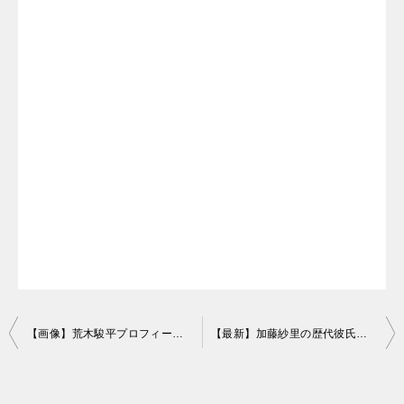
投
【画像】荒木駿平プロフィールと経歴まとめ！年収やダンサーの実力は？
【最新】加藤紗里の歴代彼氏や熱愛まとめ！妊娠疑惑の相手は誰？
稿
ナ