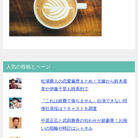
人気の投稿とページ
松浦勝人の恋愛遍歴まとめ！元嫁から鈴木亜
美や伊藤千晃も時系列で
『これは経費で落ちません』出演できない同
僚社員役は？キャストを調査
中居正広と武田舞香の匂わせが超豪華！お揃
いの指輪や時計はシャネル