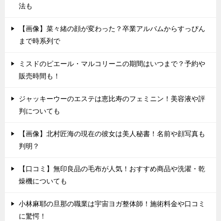
法も
【画像】菜々緒の顔が変わった？卒業アルバムからすっぴん
まで時系列で
ミスドのピエール・マルコリーニの期間はいつまで？予約や
販売時間も！
ジャッキーウーのエステは恵比寿のフェミニン！美容液や評
判についても
【画像】北村匠海の現在の彼女は美人秘書！名前や顔写真も
判明？
【口コミ】無印良品の毛布が人気！おすすめ商品や洗濯・乾
燥機についても
小林麻耶の旦那の職業は宇宙ヨガ整体師！施術料金や口コミ
に驚愕！