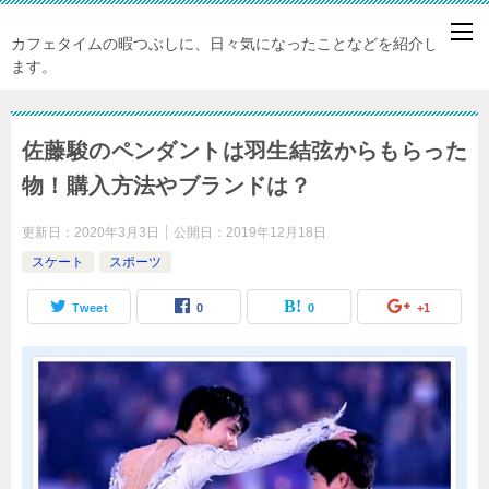
カフェタイムの暇つぶしに、日々気になったことなどを紹介してい
ます。
佐藤駿のペンダントは羽生結弦からもらった
物！購入方法やブランドは？
更新日：
2020年3月3日
公開日：
2019年12月18日
スケート
スポーツ
Tweet
0
0
+1