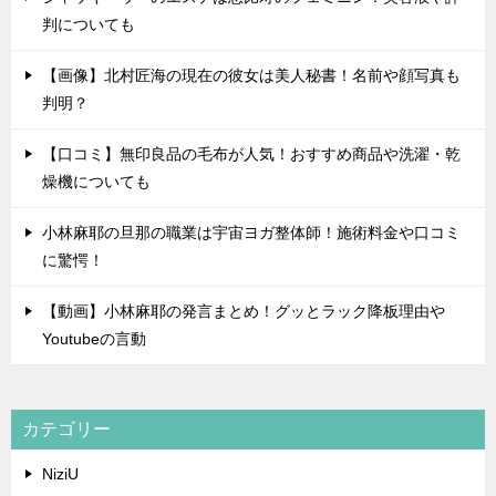
判についても
【画像】北村匠海の現在の彼女は美人秘書！名前や顔写真も
判明？
【口コミ】無印良品の毛布が人気！おすすめ商品や洗濯・乾
燥機についても
小林麻耶の旦那の職業は宇宙ヨガ整体師！施術料金や口コミ
に驚愕！
【動画】小林麻耶の発言まとめ！グッとラック降板理由や
Youtubeの言動
カテゴリー
NiziU