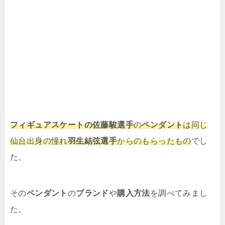
フィギュアスケートの佐藤駿選手
の
ペンダント
は同じ
仙台出身の憧れ
羽生結弦選手
からのもらったもの
でし
た。
その
ペンダント
の
ブランド
や
購入方法
を調べてみまし
た。