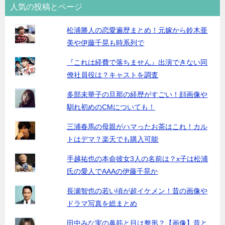
人気の投稿とページ
松浦勝人の恋愛遍歴まとめ！元嫁から鈴木亜
美や伊藤千晃も時系列で
『これは経費で落ちません』出演できない同
僚社員役は？キャストを調査
多部未華子の旦那の経歴がすごい！顔画像や
馴れ初めのCMについても！
三浦春馬の母親がハマったお茶はこれ！カル
トはデマ？楽天でも購入可能
手越祐也の本命彼女3人の名前は？x子は松浦
氏の愛人でAAAの伊藤千晃か
長瀬智也の若い頃が超イケメン！昔の画像や
ドラマ写真を総まとめ
田中みな実の鼻筋と目は整形？【画像】昔と