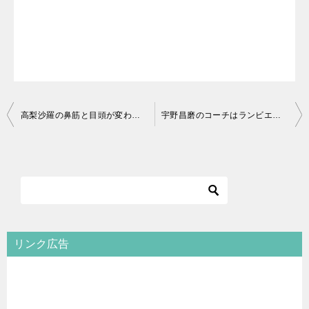
投
高梨沙羅の鼻筋と目頭が変わった【画像】時系列でパーツを比較！
宇野昌磨のコーチはランビエール！これまでの教え子や経歴！結婚は？
稿
ナ
ビ
ゲ
ー
シ
リンク広告
ョ
ン