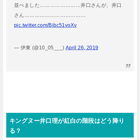
並べました……………………井口さんが、井口
さん………………………………
pic.twitter.com/Bibc51voXv
— 伊東 (@10_05___)
April 26, 2019
キングヌー井口理が紅白の階段はどう降り
る？