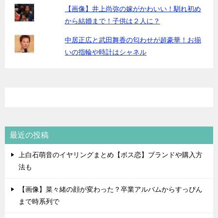
【画像】井上尚弥の嫁がかわいい！馴れ初め
から結婚まで！子供は２人に？
中居正広と武田舞香の匂わせが超豪華！お揃
いの指輪や時計はシャネル
最近の投稿
上白石萌音のイヤリングまとめ【ボス恋】ブランドや購入方
法も
【画像】菜々緒の顔が変わった？卒業アルバムからすっぴん
まで時系列で