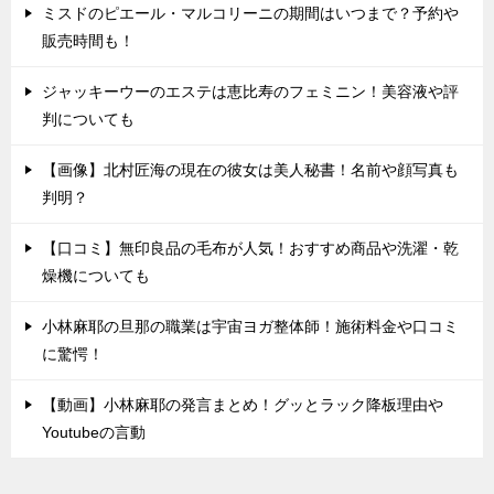
ミスドのピエール・マルコリーニの期間はいつまで？予約や
販売時間も！
ジャッキーウーのエステは恵比寿のフェミニン！美容液や評
判についても
【画像】北村匠海の現在の彼女は美人秘書！名前や顔写真も
判明？
【口コミ】無印良品の毛布が人気！おすすめ商品や洗濯・乾
燥機についても
小林麻耶の旦那の職業は宇宙ヨガ整体師！施術料金や口コミ
に驚愕！
【動画】小林麻耶の発言まとめ！グッとラック降板理由や
Youtubeの言動