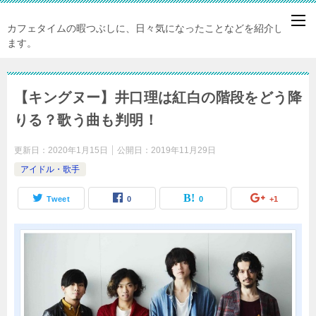
カフェタイムの暇つぶしに、日々気になったことなどを紹介してい
ます。
【キングヌー】井口理は紅白の階段をどう降
りる？歌う曲も判明！
更新日：
2020年1月15日
公開日：
2019年11月29日
アイドル・歌手
Tweet
0
0
+1