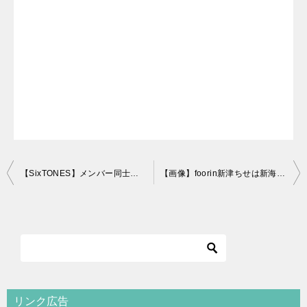
投
【SixTONES】メンバー同士の呼び方やあだ名まとめ！コンビ名も！
【画像】foorin新津ちせは新海誠の娘！天才子役で映画の主演も
稿
ナ
ビ
ゲ
ー
シ
リンク広告