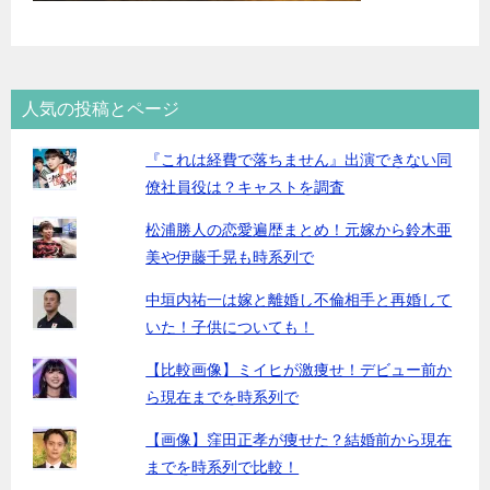
人気の投稿とページ
『これは経費で落ちません』出演できない同
僚社員役は？キャストを調査
松浦勝人の恋愛遍歴まとめ！元嫁から鈴木亜
美や伊藤千晃も時系列で
中垣内祐一は嫁と離婚し不倫相手と再婚して
いた！子供についても！
【比較画像】ミイヒが激痩せ！デビュー前か
ら現在までを時系列で
【画像】窪田正孝が痩せた？結婚前から現在
までを時系列で比較！