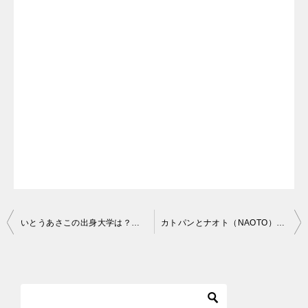
投
いとうあさこの出身大学は？中学高校は難関お嬢様学校【画像】
カトパンとナオト（NAOTO）の馴れ初めは？共演番組も調査！
稿
ナ
ビ