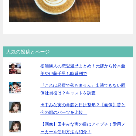
人気の投稿とページ
松浦勝人の恋愛遍歴まとめ！元嫁から鈴木亜
美や伊藤千晃も時系列で
『これは経費で落ちません』出演できない同
僚社員役は？キャストを調査
田中みな実の鼻筋と目は整形？【画像】昔と
今の顔のパーツを比較！
【画像】田中みな実の目はアイプチ！愛用メ
ーカーや使用方法も紹介！