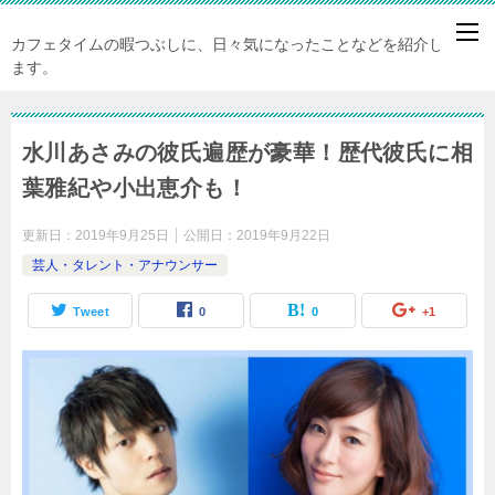
カフェタイムの暇つぶしに、日々気になったことなどを紹介してい
ます。
水川あさみの彼氏遍歴が豪華！歴代彼氏に相
葉雅紀や小出恵介も！
更新日：
2019年9月25日
公開日：
2019年9月22日
芸人・タレント・アナウンサー
Tweet
0
0
+1