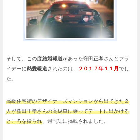
そして、この度
結婚報道
があった窪田正孝さんとフラ
イデーに
熱愛報道
されたのは、
２０１７年１１月
でし
た。
高級住宅街のデザイナーズマンションから出てきた２
人が窪田正孝さんの高級車に乗ってデートに出かける
ところを撮られ
、週刊誌に掲載されました。