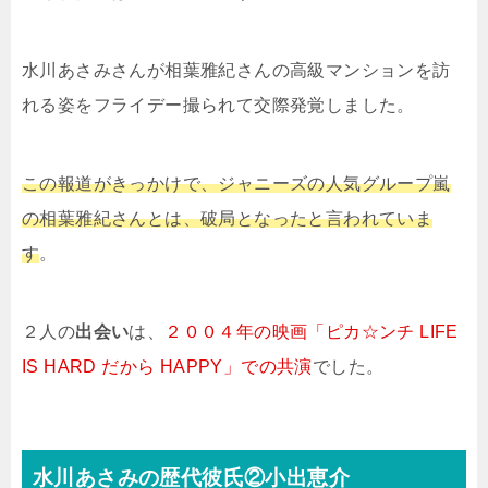
水川あさみさんが相葉雅紀さんの高級マンションを訪
れる姿をフライデー撮られて交際発覚しました。
この報道がきっかけで、ジャニーズの人気グループ嵐
の相葉雅紀さんとは、破局となったと言われていま
す
。
２人の
出会い
は、
２００４年の映画「ピカ☆ンチ LIFE
IS HARD だから HAPPY」での共演
でした。
水川あさみの歴代彼氏②小出恵介