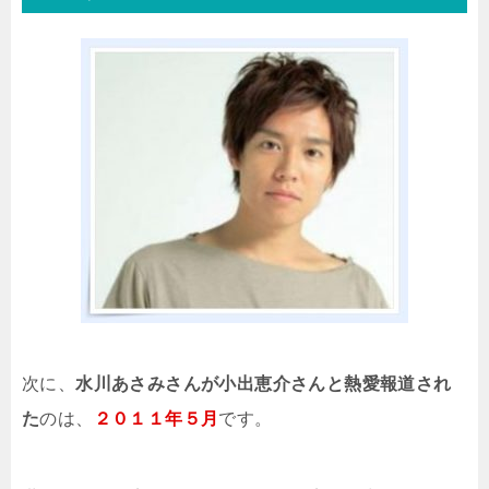
次に、
水川あさみさんが小出恵介さんと熱愛報道され
た
のは、
２０１１年５月
です。