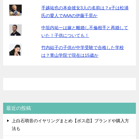
手越祐也の本命彼女3人の名前は？x子は松浦
氏の愛人でAAAの伊藤千晃か
中垣内祐一は嫁と離婚し不倫相手と再婚して
いた！子供についても！
竹内結子の子供が中学受験で合格した学校
は？青山学院で現在は15歳か
最近の投稿
上白石萌音のイヤリングまとめ【ボス恋】ブランドや購入方
法も