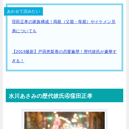
あわせて読みたい
窪田正孝の家族構成！両親（父親・母親）やイケメン兄
弟についても
【2019最新】戸田恵梨香の恋愛遍歴！歴代彼氏が豪華す
ぎる！
水川あさみの歴代彼氏④窪田正孝