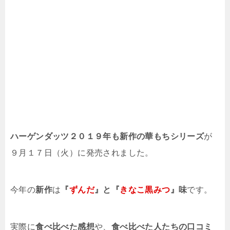
ハーゲンダッツ２０１９年も新作の華もちシリーズ
が
９月１７日（火）に発売されました。
今年の
新作
は
『
ずんだ
』と『
きなこ黒みつ
』味
です。
実際に
食べ比べた感想
や、
食べ比べた人たちの口コミ