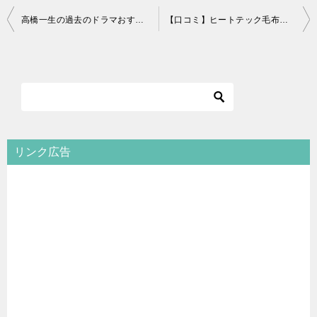
投
高橋一生の過去のドラマおすすめ一覧【2020年最新版】動画配信情報！
【口コミ】ヒートテック毛布はニトリのnウォームや無印より暖かい？
稿
ナ
ビ
ゲ
ー
シ
リンク広告
ョ
ン