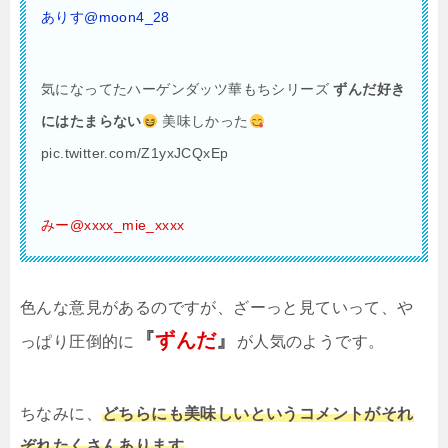
ありす@moon4_28
気になってたハーゲンダッツ華もちシリーズ
ずんだ好き
にはたまらない
美味しかった
pic.twitter.com/Z1yxJCQxEp
みー@xxxx_mie_xxxx
色んな意見があるのですが、ざーっと見ていって、や
『
ずんだ
』
っぱり圧倒的に
が人気のようです。
ちなみに、
どちらにも美味しいというコメントがそれ
ぞれたくさんあります
。