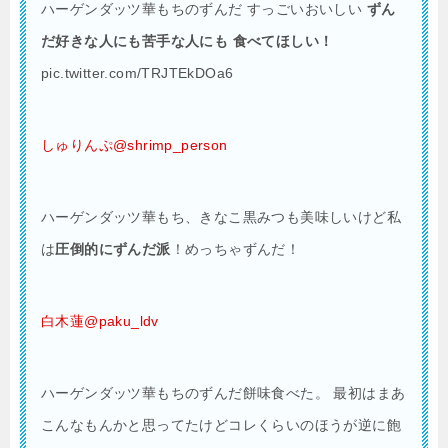
ハーゲンダッツ華もちのずんだ すっごいおいしい
ずん
だ好きな人にも苦手な人にも 食べてほしい！
pic.twitter.com/TRJTEkDOa6
しゅりんぷ@shrimp_person
ハーゲンダッツ華もち、きなこ黒みつも美味しいけど私
は
圧倒的にずんだ派
！めっちゃずんだ！
白木蓮@paku_ldv
ハーゲンダッツ華もちのずんだ餅味食べた。 最初はまあ
こんなもんかと思ってたけどコレくらいのほうが逆に飽