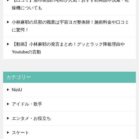
【口コミ】無印良品の毛布が人気！おすすめ商品や洗濯・乾
燥機についても
小林麻耶の旦那の職業は宇宙ヨガ整体師！施術料金や口コミ
に驚愕！
【動画】小林麻耶の発言まとめ！グッとラック降板理由や
Youtubeの言動
カテゴリー
NiziU
アイドル・歌手
エンタメ・お役立ち
スケート