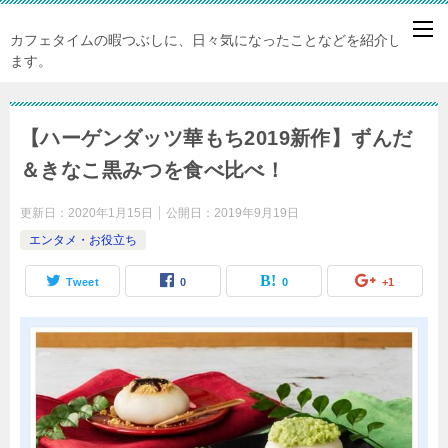
カフェタイムの暇つぶしに、日々気になったことなどを紹介してい
ます。
【ハーゲンダッツ華もち2019新作】ずんだ
＆きなこ黒みつを食べ比べ！
更新日：
2020年1月15日
公開日：
2019年9月19日
エンタメ・お役立ち
Tweet
0
0
+1