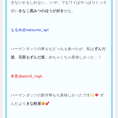
きないかもしれない。 いや、でもワイはやっぱりくっそ
甘い
きなこ黒みつのほうが好き
かな。
なるめ@natsume_spl
ハーゲンダッツの華もちどっちも食べたが、私は
ずんだ
派
。
旦那もずんだ派
。めちゃくちゃ美味しかった…！
朱里@akrn5_rngk
ハーゲンダッツの新作華もち美味しかったです
ず
んだより
きな粉派