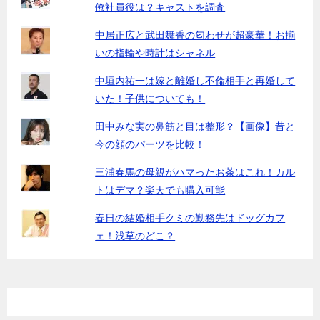
僚社員役は？キャストを調査
中居正広と武田舞香の匂わせが超豪華！お揃
いの指輪や時計はシャネル
中垣内祐一は嫁と離婚し不倫相手と再婚して
いた！子供についても！
田中みな実の鼻筋と目は整形？【画像】昔と
今の顔のパーツを比較！
三浦春馬の母親がハマったお茶はこれ！カル
トはデマ？楽天でも購入可能
春日の結婚相手クミの勤務先はドッグカフ
ェ！浅草のどこ？