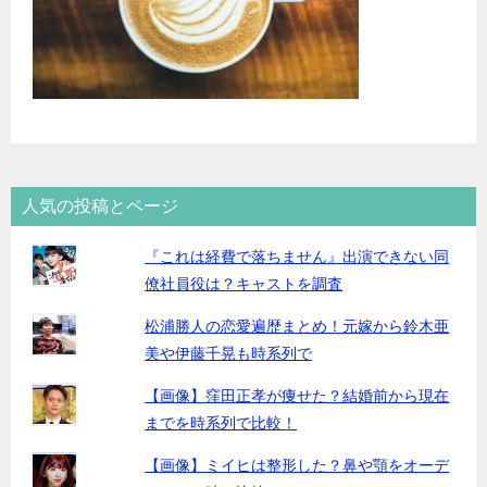
人気の投稿とページ
『これは経費で落ちません』出演できない同
僚社員役は？キャストを調査
松浦勝人の恋愛遍歴まとめ！元嫁から鈴木亜
美や伊藤千晃も時系列で
【画像】窪田正孝が痩せた？結婚前から現在
までを時系列で比較！
【画像】ミイヒは整形した？鼻や顎をオーデ