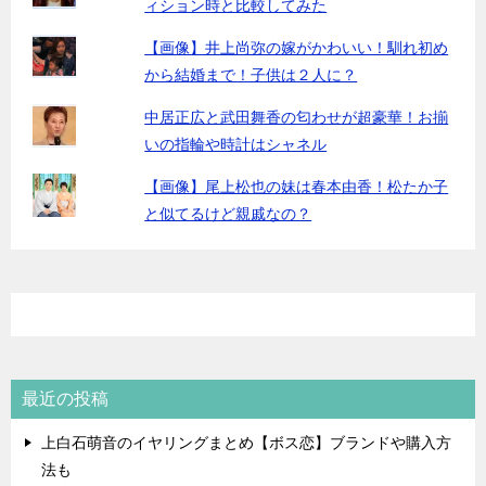
ィション時と比較してみた
【画像】井上尚弥の嫁がかわいい！馴れ初め
から結婚まで！子供は２人に？
中居正広と武田舞香の匂わせが超豪華！お揃
いの指輪や時計はシャネル
【画像】尾上松也の妹は春本由香！松たか子
と似てるけど親戚なの？
最近の投稿
上白石萌音のイヤリングまとめ【ボス恋】ブランドや購入方
法も