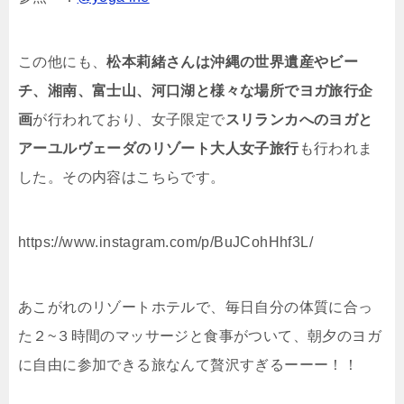
この他にも、
松本莉緒さんは沖縄の世界遺産やビー
チ、湘南、富士山、河口湖と様々な場所でヨガ旅行企
画
が行われており、女子限定で
スリランカへのヨガと
アーユルヴェーダのリゾート大人女子旅行
も行われま
した。その内容はこちらです。
https://www.instagram.com/p/BuJCohHhf3L/
あこがれのリゾートホテルで、毎日自分の体質に合っ
た２~３時間のマッサージと食事がついて、朝夕のヨガ
に自由に参加できる旅なんて贅沢すぎるーーー！！