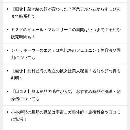
【画像】菜々緒の顔が変わった？卒業アルバムからすっぴん
まで時系列で
ミスドのピエール・マルコリーニの期間はいつまで？予約や
販売時間も！
ジャッキーウーのエステは恵比寿のフェミニン！美容液や評
判についても
【画像】北村匠海の現在の彼女は美人秘書！名前や顔写真も
判明？
【口コミ】無印良品の毛布が人気！おすすめ商品や洗濯・乾
燥機についても
小林麻耶の旦那の職業は宇宙ヨガ整体師！施術料金や口コミ
に驚愕！