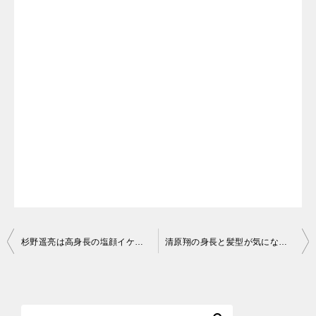
投
杉野遥亮は高身長の塩顔イケメンでかっこよすぎ！好きなタイプは年上？
清原翔の身長と髪型が気になる！顔もスタイルも抜群のモデル出身俳優
稿
ナ
ビ