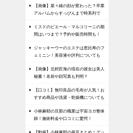
【画像】菜々緒の顔が変わった？卒業
アルバムからすっぴんまで時系列で
ミスドのピエール・マルコリーニの期
間はいつまで？予約や販売時間も！
ジャッキーウーのエステは恵比寿のフ
ェミニン！美容液や評判についても
【画像】北村匠海の現在の彼女は美人
秘書！名前や顔写真も判明？
【口コミ】無印良品の毛布が人気！お
すすめ商品や洗濯・乾燥機についても
小林麻耶の旦那の職業は宇宙ヨガ整体
師！施術料金や口コミに驚愕！
【動画】小林麻耶の発言まとめ！グッ