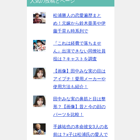
人気の投稿とページ
松浦勝人の恋愛遍歴まと
め！元嫁から鈴木亜美や伊
藤千晃も時系列で
『これは経費で落ちませ
ん』出演できない同僚社員
役は？キャストを調査
【画像】田中みな実の目は
アイプチ！愛用メーカーや
使用方法も紹介！
田中みな実の鼻筋と目は整
形？【画像】昔と今の顔の
パーツを比較！
手越祐也の本命彼女3人の名
前は？x子は松浦氏の愛人で