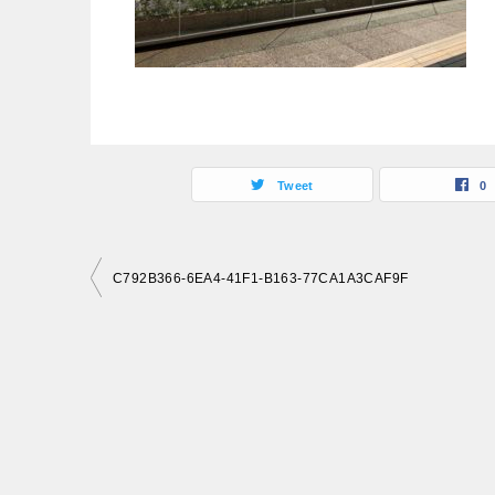
Tweet
0
投
C792B366-6EA4-41F1-B163-77CA1A3CAF9F
稿
ナ
ビ
ゲ
ー
シ