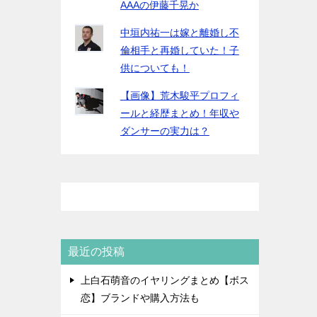
AAAの伊藤千晃か
中垣内祐一は嫁と離婚し不
倫相手と再婚していた！子
供についても！
【画像】荒木駿平プロフィ
ールと経歴まとめ！年収や
ダンサーの実力は？
最近の投稿
上白石萌音のイヤリングまとめ【ボス
恋】ブランドや購入方法も