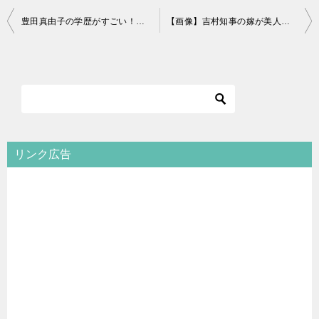
投
豊田真由子の学歴がすごい！ハーバードには国費で留学！TOEICは？
【画像】吉村知事の嫁が美人！北海道出身の元CAで性格や評判は？
稿
ナ
ビ
ゲ
ー
シ
リンク広告
ョ
ン