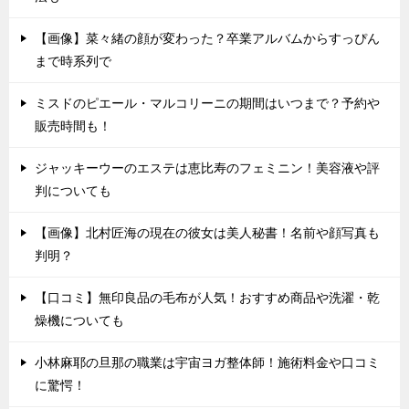
【画像】菜々緒の顔が変わった？卒業アルバムからすっぴん
まで時系列で
ミスドのピエール・マルコリーニの期間はいつまで？予約や
販売時間も！
ジャッキーウーのエステは恵比寿のフェミニン！美容液や評
判についても
【画像】北村匠海の現在の彼女は美人秘書！名前や顔写真も
判明？
【口コミ】無印良品の毛布が人気！おすすめ商品や洗濯・乾
燥機についても
小林麻耶の旦那の職業は宇宙ヨガ整体師！施術料金や口コミ
に驚愕！