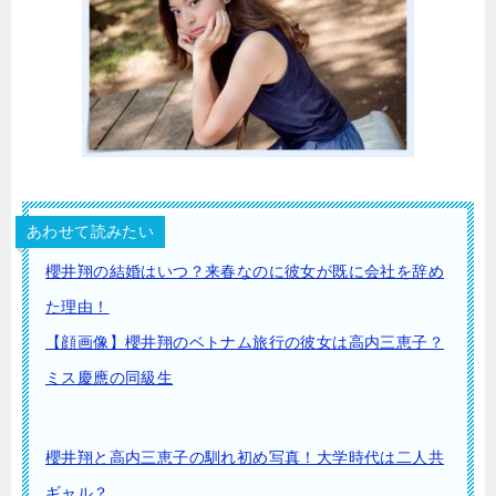
あわせて読みたい
櫻井翔の結婚はいつ？来春なのに彼女が既に会社を辞め
た理由！
【顔画像】櫻井翔のベトナム旅行の彼女は高内三恵子？
ミス慶應の同級生
櫻井翔と高内三恵子の馴れ初め写真！大学時代は二人共
ギャル？