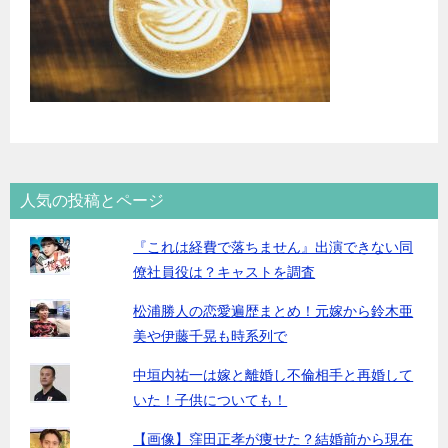
人気の投稿とページ
『これは経費で落ちません』出演できない同
僚社員役は？キャストを調査
松浦勝人の恋愛遍歴まとめ！元嫁から鈴木亜
美や伊藤千晃も時系列で
中垣内祐一は嫁と離婚し不倫相手と再婚して
いた！子供についても！
【画像】窪田正孝が痩せた？結婚前から現在