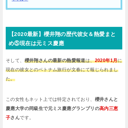
【2020最新】櫻井翔の歴代彼女＆熱愛まと
め⑤現在は元ミス慶應
そして、
櫻井翔さんの最新の熱愛報道
は、
2020年1月
に
現在の彼女とのベトナム旅行が文春にて報じられまし
た。
この女性もネット上では特定されており、
櫻井さんと
慶應大学の同級生で元ミス慶應グランプリの
高内三恵
子
さん
です。