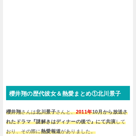
櫻井翔の歴代彼女＆熱愛まとめ①北川景子
櫻井翔
さんは
北川景子
さんと、
2011年
10月から放送さ
れたドラマ『謎解きはディナーの後で』にて共演
して
おり、その際に
熱愛報道
がありました。