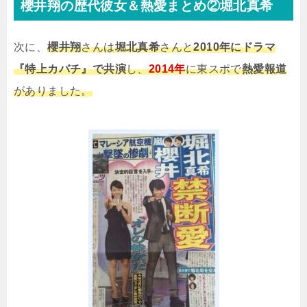
櫻井翔の歴代彼女＆熱愛まとめ②堀北真希
次に、
櫻井翔
さんは
堀北真希
さんと
2010年にドラマ
『特上カバチ』で共演
し、
2014年
に東スポで
熱愛報道
がありました。