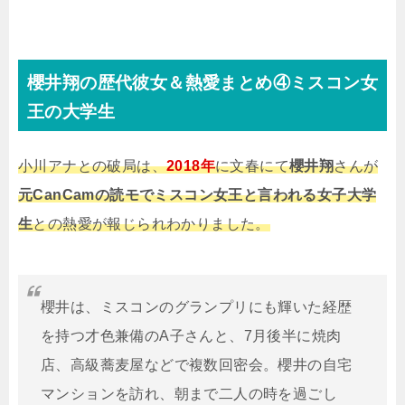
櫻井翔の歴代彼女＆熱愛まとめ④ミスコン女
王の大学生
小川アナとの破局は、
2018年
に文春にて
櫻井翔
さんが
元CanCamの読モでミスコン女王と言われる女子大学
生
との熱愛が報じられわかりました。
櫻井は、ミスコンのグランプリにも輝いた経歴
を持つ才色兼備のA子さんと、7月後半に焼肉
店、高級蕎麦屋などで複数回密会。櫻井の自宅
マンションを訪れ、朝まで二人の時を過ごし