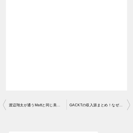
投
渡辺翔太が通うMattと同じ美容クリニックはどこ？候補は２か所！
GACKTの収入源まとめ！なぜお金持ち？不動産ビジネスがすごい？
稿
ナ
ビ