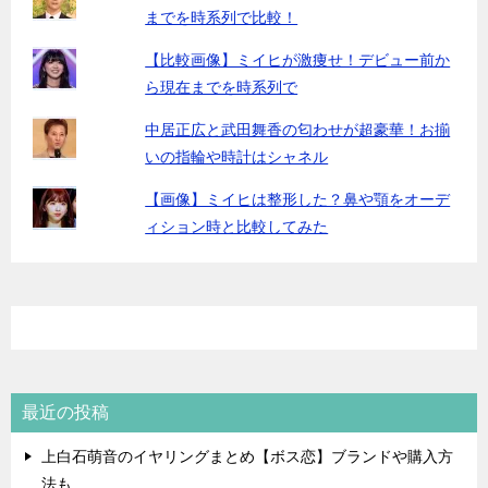
までを時系列で比較！
【比較画像】ミイヒが激痩せ！デビュー前か
ら現在までを時系列で
中居正広と武田舞香の匂わせが超豪華！お揃
いの指輪や時計はシャネル
【画像】ミイヒは整形した？鼻や顎をオーデ
ィション時と比較してみた
最近の投稿
上白石萌音のイヤリングまとめ【ボス恋】ブランドや購入方
法も