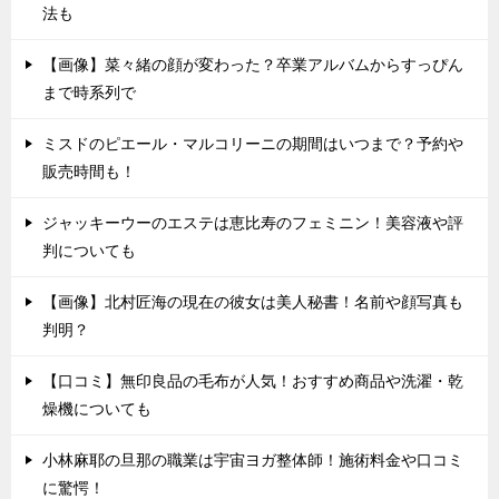
法も
【画像】菜々緒の顔が変わった？卒業アルバムからすっぴん
まで時系列で
ミスドのピエール・マルコリーニの期間はいつまで？予約や
販売時間も！
ジャッキーウーのエステは恵比寿のフェミニン！美容液や評
判についても
【画像】北村匠海の現在の彼女は美人秘書！名前や顔写真も
判明？
【口コミ】無印良品の毛布が人気！おすすめ商品や洗濯・乾
燥機についても
小林麻耶の旦那の職業は宇宙ヨガ整体師！施術料金や口コミ
に驚愕！