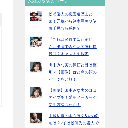
人気の投稿とページ
松浦勝人の恋愛遍歴まと
め！元嫁から鈴木亜美や伊
藤千晃も時系列で
『これは経費で落ちませ
ん』出演できない同僚社員
役は？キャストを調査
田中みな実の鼻筋と目は整
形？【画像】昔と今の顔の
パーツを比較！
【画像】田中みな実の目は
アイプチ！愛用メーカーや
使用方法も紹介！
手越祐也の本命彼女3人の名
前は？x子は松浦氏の愛人で