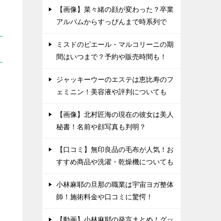
【画像】菜々緒の顔が変わった？卒業
アルバムからすっぴんまで時系列で
ミスドのピエール・マルコリーニの期
間はいつまで？予約や販売時間も！
ジャッキーウーのエステは恵比寿のフ
ェミニン！美容液や評判についても
【画像】北村匠海の現在の彼女は美人
秘書！名前や顔写真も判明？
【口コミ】無印良品の毛布が人気！お
すすめ商品や洗濯・乾燥機についても
小林麻耶の旦那の職業は宇宙ヨガ整体
師！施術料金や口コミに驚愕！
【動画】小林麻耶の発言まとめ！グッ