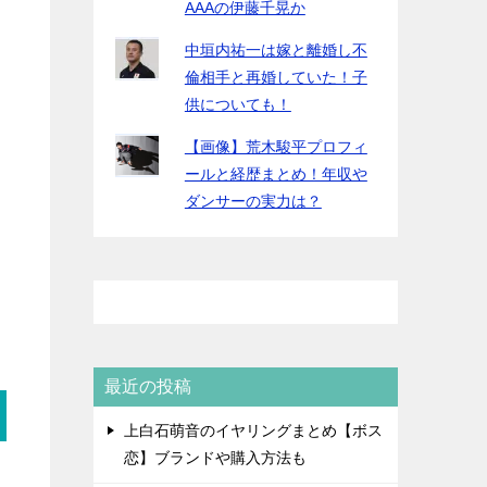
AAAの伊藤千晃か
中垣内祐一は嫁と離婚し不
倫相手と再婚していた！子
供についても！
【画像】荒木駿平プロフィ
ールと経歴まとめ！年収や
ダンサーの実力は？
最近の投稿
上白石萌音のイヤリングまとめ【ボス
恋】ブランドや購入方法も