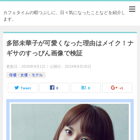
カフェタイムの暇つぶしに、日々気になったことなどを紹介してい
ます。
多部未華子が可愛くなった理由はメイク！ナ
ギサのすっぴん画像で検証
更新日：
2020年9月1日
公開日：
2019年8月26日
俳優・女優・モデル
Tweet
0
0
+1