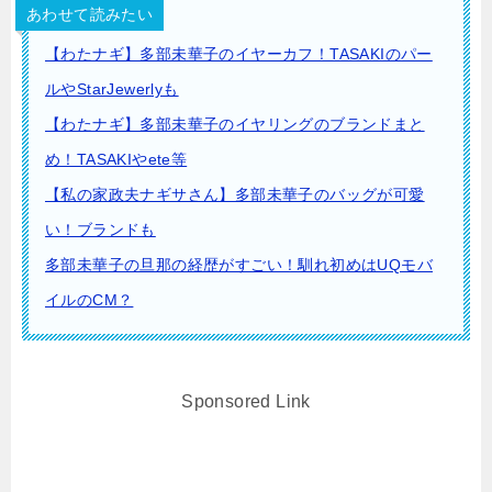
あわせて読みたい
【わたナギ】多部未華子のイヤーカフ！TASAKIのパー
ルやStarJewerlyも
【わたナギ】多部未華子のイヤリングのブランドまと
め！TASAKIやete等
【私の家政夫ナギサさん】多部未華子のバッグが可愛
い！ブランドも
多部未華子の旦那の経歴がすごい！馴れ初めはUQモバ
イルのCM？
Sponsored Link