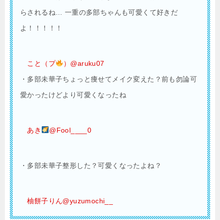
らされるね… 一重の多部ちゃんも可愛くて好きだ
よ！！！！！
こと（プ
）@aruku07
・多部未華子ちょっと痩せてメイク変えた？前も勿論可
愛かったけどより可愛くなったね
あき
@Fool____0
・多部未華子整形した？可愛くなったよね？
柚餅子りん@yuzumochi__