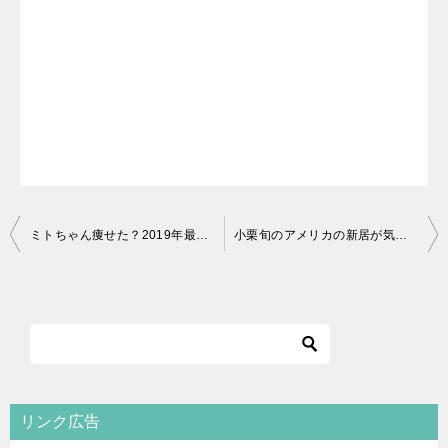
投
ミトちゃん痩せた？2019年最新画像とトレーニング前を比較！
小栗旬のアメリカの新居が気になる！日本の自宅の使い方がすごい！
稿
ナ
ビ
ゲ
ー
シ
リンク広告