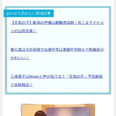
あわせて読みたい関連記事
【天気の子】帆高の声優は醍醐虎汰朗！兄こまでイケメ
ンの山田先輩！
森七菜は大分高校で出身中学は東陽中学校か？制服姿が
かわいい！
三浦透子はAimerと声が似てる？『天気の子』予告動画
と比較検証！