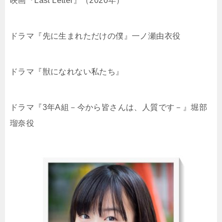
映画『Last Letter』（2020年）
ドラマ『先に生まれただけの僕』一ノ瀬由衣役
ドラマ『獣になれない私たち』
ドラマ『3年A組－今から皆さんは、人質です－』堀部
瑠奈役