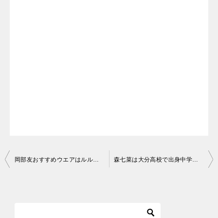
投
岡部友おすすめウエアはルルレモン！愛用の青汁ドリンクが気になる！
森七菜は大分高校で出身中学は東陽中学校か？制服姿がかわいい！
稿
ナ
ビ