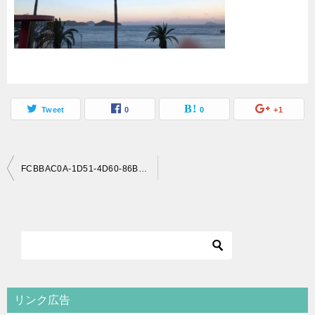
Tweet
0
0
+1
投
FCBBAC0A-1D51-4D60-86B0-2E5CD44CE5D4
稿
ナ
ビ
ゲ
ー
シ
リンク広告