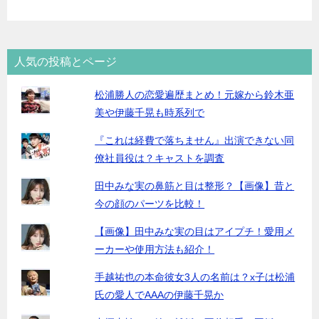
人気の投稿とページ
松浦勝人の恋愛遍歴まとめ！元嫁から鈴木亜
美や伊藤千晃も時系列で
『これは経費で落ちません』出演できない同
僚社員役は？キャストを調査
田中みな実の鼻筋と目は整形？【画像】昔と
今の顔のパーツを比較！
【画像】田中みな実の目はアイプチ！愛用メ
ーカーや使用方法も紹介！
手越祐也の本命彼女3人の名前は？x子は松浦
氏の愛人でAAAの伊藤千晃か