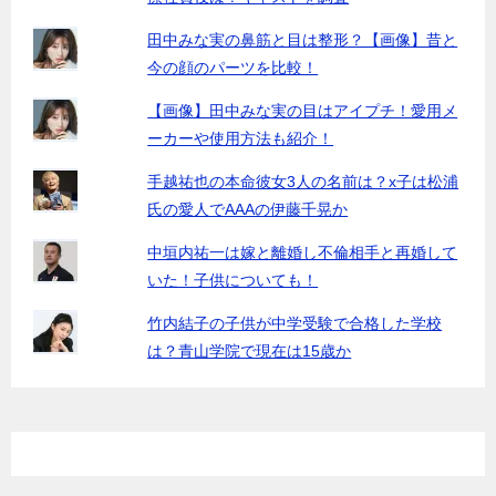
田中みな実の鼻筋と目は整形？【画像】昔と
今の顔のパーツを比較！
【画像】田中みな実の目はアイプチ！愛用メ
ーカーや使用方法も紹介！
手越祐也の本命彼女3人の名前は？x子は松浦
氏の愛人でAAAの伊藤千晃か
中垣内祐一は嫁と離婚し不倫相手と再婚して
いた！子供についても！
竹内結子の子供が中学受験で合格した学校
は？青山学院で現在は15歳か