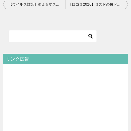
投
【ウイルス対策】洗えるマスクの人気ベスト3！Pittaよりもおすすめは？
【口コミ2020】ミスドの桜ドーナツはどれが美味しい？人気を調査！
稿
ナ
ビ
ゲ
ー
シ
リンク広告
ョ
ン