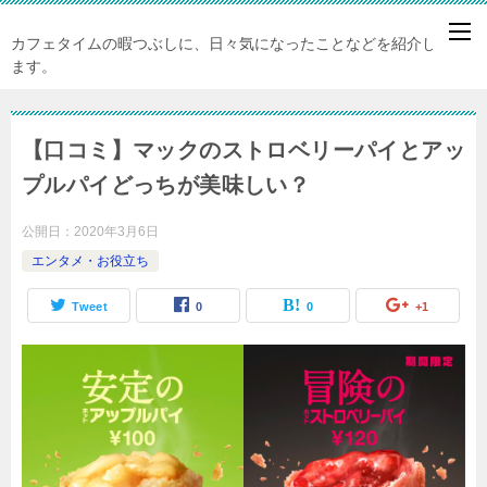
カフェタイムの暇つぶしに、日々気になったことなどを紹介してい
ます。
【口コミ】マックのストロベリーパイとアッ
プルパイどっちが美味しい？
公開日：
2020年3月6日
エンタメ・お役立ち
Tweet
0
0
+1