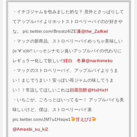
・
イチゴジャムを包みました的な？ 意外とさっぱりして
てアップルパイよりホットストロベリーパイのが好きや
な。 pic.twitter.com/Bnsstz4IZE
蓬@the_Zafkiel
・
マックの新商品、ストロベリーパイめっちゃ美味しい
(о´∀`о)b!! いっそシナモン臭いアップルパイの代わりに
レギュラー化して欲しい!!
緋白 冬麻@narihimeko
・
マックのストロベリーパイ、アップルパイよりうま
い！まじでうまい！安っぽい苺ジャムの味してうま
い！！常設してほしいこれは
顔面煎餅@HxiHixH
・
いちごが、ごろっとはいってるー！ アップルパイも美
味しいけど、僕は、ストロベリーパイ派
pic.twitter.com/JM7u1Hsqw1
甘えび2
@Amaebi_su_ki2