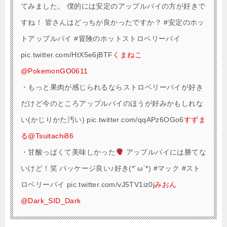
てみました。 僕的には安定のアップルパイの方が好きで
すね！ 皆さんはどっちが良かったですか？ #安定のホッ
トアップルパイ #冒険のホットストロベリーパイ
pic.twitter.com/HtX5e6jBTF
くまねこ
@PokemonGO0611
・
もっと果肉が感じられるならストロベリーパイが好き
だけど今のところアップルパイのほうが好みかもしれな
い(かじりかた汚い) pic.twitter.com/qqAPz6OGo6
すずま
る@Tsuitachi86
・
甘酸っぱくて美味しかった
アップルパイには勝てな
いけど！笑 パッケージ良い♪好き(*´ω`*) #マック #スト
ロベリーパイ pic.twitter.com/vJ5TV1iz0j
みおん
@Dark_SID_Dark