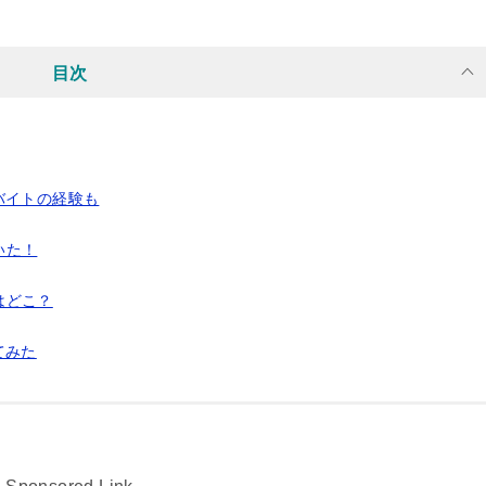
目次
バイトの経験も
いた！
はどこ？
てみた