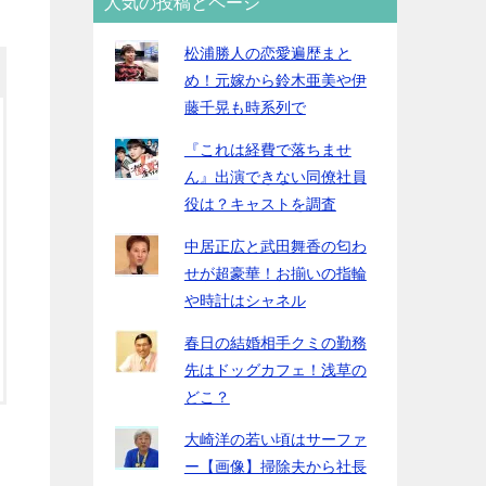
人気の投稿とページ
松浦勝人の恋愛遍歴まと
め！元嫁から鈴木亜美や伊
藤千晃も時系列で
『これは経費で落ちませ
ん』出演できない同僚社員
役は？キャストを調査
中居正広と武田舞香の匂わ
せが超豪華！お揃いの指輪
や時計はシャネル
春日の結婚相手クミの勤務
先はドッグカフェ！浅草の
どこ？
大崎洋の若い頃はサーファ
ー【画像】掃除夫から社長