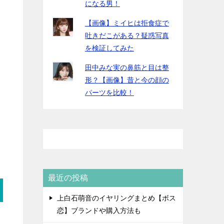
になる男！
【画像】ミイヒは拒食症で
吐きだこがある？疑惑写真
を検証してみた
田中みな実の鼻筋と目は整
形？【画像】昔と今の顔の
パーツを比較！
最近の投稿
上白石萌音のイヤリングまとめ【ボス
恋】ブランドや購入方法も