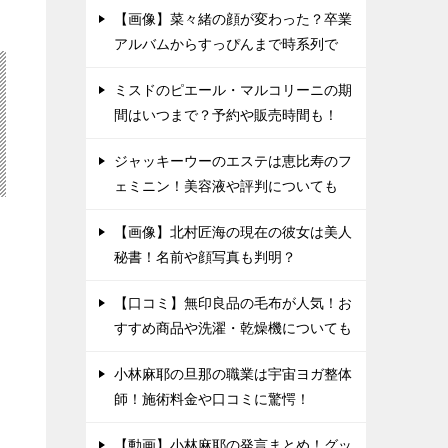
【画像】菜々緒の顔が変わった？卒業
アルバムからすっぴんまで時系列で
ミスドのピエール・マルコリーニの期
間はいつまで？予約や販売時間も！
ジャッキーウーのエステは恵比寿のフ
ェミニン！美容液や評判についても
【画像】北村匠海の現在の彼女は美人
秘書！名前や顔写真も判明？
【口コミ】無印良品の毛布が人気！お
すすめ商品や洗濯・乾燥機についても
小林麻耶の旦那の職業は宇宙ヨガ整体
師！施術料金や口コミに驚愕！
【動画】小林麻耶の発言まとめ！グッ