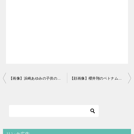
投
【画像】浜崎あゆみの子供の父親はダンサー荒木駿平？匂わせで確定か
【顔画像】櫻井翔のベトナム旅行の彼女は高内三恵子？ミス慶應の同級生
稿
ナ
ビ
ゲ
ー