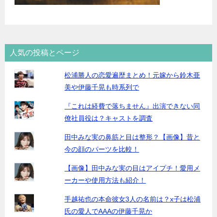
人気の投稿とページ
松浦勝人の恋愛遍歴まとめ！元嫁から鈴木亜
美や伊藤千晃も時系列で
『これは経費で落ちません』出演できない同
僚社員役は？キャストを調査
田中みな実の鼻筋と目は整形？【画像】昔と
今の顔のパーツを比較！
【画像】田中みな実の目はアイプチ！愛用メ
ーカーや使用方法も紹介！
手越祐也の本命彼女3人の名前は？x子は松浦
氏の愛人でAAAの伊藤千晃か