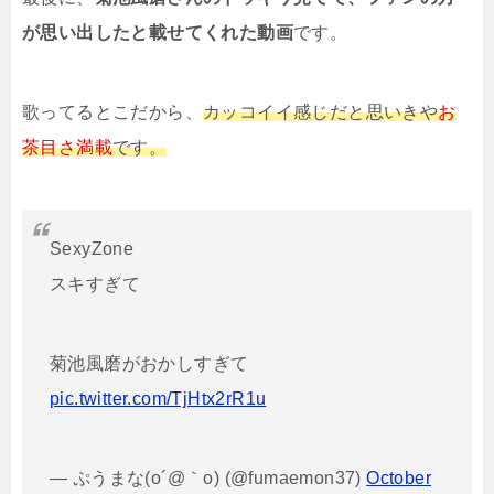
が思い出したと載せてくれた動画
です。
歌ってるとこだから、
カッコイイ感じだと思いきや
お
茶目さ満載
です。
SexyZone
スキすぎて
菊池風磨がおかしすぎて
pic.twitter.com/TjHtx2rR1u
— ぷうまな(o´@｀o) (@fumaemon37)
October