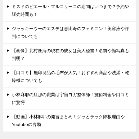
ミスドのピエール・マルコリーニの期間はいつまで？予約や
販売時間も！
ジャッキーウーのエステは恵比寿のフェミニン！美容液や評
判についても
【画像】北村匠海の現在の彼女は美人秘書！名前や顔写真も
判明？
【口コミ】無印良品の毛布が人気！おすすめ商品や洗濯・乾
燥機についても
小林麻耶の旦那の職業は宇宙ヨガ整体師！施術料金や口コミ
に驚愕！
【動画】小林麻耶の発言まとめ！グッとラック降板理由や
Youtubeの言動