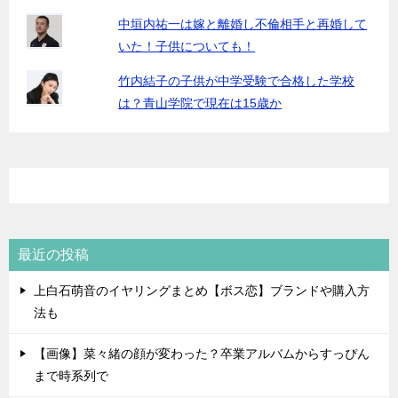
中垣内祐一は嫁と離婚し不倫相手と再婚して
いた！子供についても！
竹内結子の子供が中学受験で合格した学校
は？青山学院で現在は15歳か
最近の投稿
上白石萌音のイヤリングまとめ【ボス恋】ブランドや購入方
法も
【画像】菜々緒の顔が変わった？卒業アルバムからすっぴん
まで時系列で