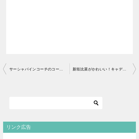
投
サーシャバインコーチのコーチングがすごい！契約解消した理由は？
新垣比菜がかわいい！キャディは父親から卒業し、世界を目指す
稿
ナ
ビ
ゲ
ー
シ
リンク広告
ョ