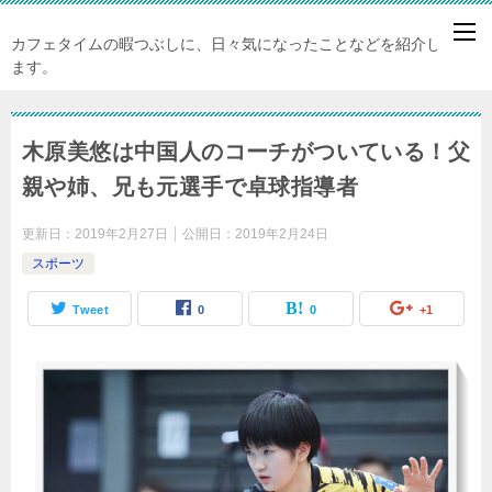
カフェタイムの暇つぶしに、日々気になったことなどを紹介してい
ます。
木原美悠は中国人のコーチがついている！父
親や姉、兄も元選手で卓球指導者
更新日：
2019年2月27日
公開日：
2019年2月24日
スポーツ
Tweet
0
0
+1