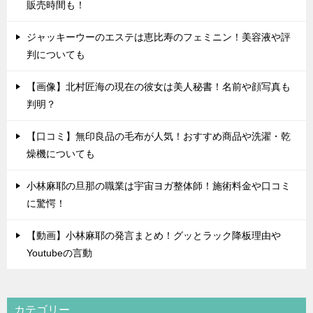
販売時間も！
ジャッキーウーのエステは恵比寿のフェミニン！美容液や評
判についても
【画像】北村匠海の現在の彼女は美人秘書！名前や顔写真も
判明？
【口コミ】無印良品の毛布が人気！おすすめ商品や洗濯・乾
燥機についても
小林麻耶の旦那の職業は宇宙ヨガ整体師！施術料金や口コミ
に驚愕！
【動画】小林麻耶の発言まとめ！グッとラック降板理由や
Youtubeの言動
カテゴリー