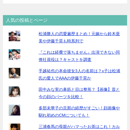
人気の投稿とページ
松浦勝人の恋愛遍歴まとめ！元嫁から鈴木亜
美や伊藤千晃も時系列で
『これは経費で落ちません』出演できない同
僚社員役は？キャストを調査
手越祐也の本命彼女3人の名前は？x子は松浦
氏の愛人でAAAの伊藤千晃か
田中みな実の鼻筋と目は整形？【画像】昔と
今の顔のパーツを比較！
多部未華子の旦那の経歴がすごい！顔画像や
馴れ初めのCMについても！
三浦春馬の母親がハマったお茶はこれ！カル